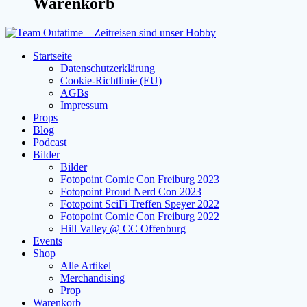
Warenkorb
Startseite
Datenschutzerklärung
Cookie-Richtlinie (EU)
AGBs
Impressum
Props
Blog
Podcast
Bilder
Bilder
Fotopoint Comic Con Freiburg 2023
Fotopoint Proud Nerd Con 2023
Fotopoint SciFi Treffen Speyer 2022
Fotopoint Comic Con Freiburg 2022
Hill Valley @ CC Offenburg
Events
Shop
Alle Artikel
Merchandising
Prop
Warenkorb