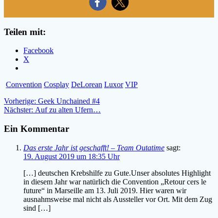
Teilen mit:
Facebook
X
Convention
Cosplay
DeLorean
Luxor
VIP
Beitragsnavigation
Vorheriger
Vorherige:
Geek Unchained #4
Nächster
Beitrag:
Nächster:
Auf zu alten Ufern…
Beitrag:
Ein Kommentar
Das erste Jahr ist geschafft! – Team Outatime
sagt:
19. August 2019 um 18:35 Uhr
[…] deutschen Krebshilfe zu Gute.Unser absolutes Highlight
in diesem Jahr war natürlich die Convention „Retour cers le
future“ in Marseille am 13. Juli 2019. Hier waren wir
ausnahmsweise mal nicht als Aussteller vor Ort. Mit dem Zug
sind […]