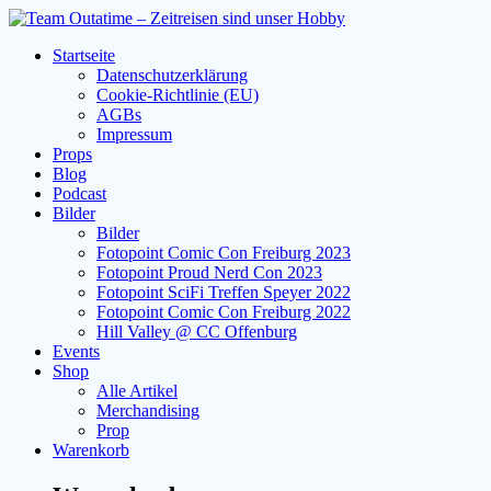
Zum
Inhalt
Startseite
springen
Datenschutzerklärung
Cookie-Richtlinie (EU)
AGBs
Impressum
Props
Blog
Podcast
Bilder
Bilder
Fotopoint Comic Con Freiburg 2023
Fotopoint Proud Nerd Con 2023
Fotopoint SciFi Treffen Speyer 2022
Fotopoint Comic Con Freiburg 2022
Hill Valley @ CC Offenburg
Events
Shop
Alle Artikel
Merchandising
Prop
Warenkorb