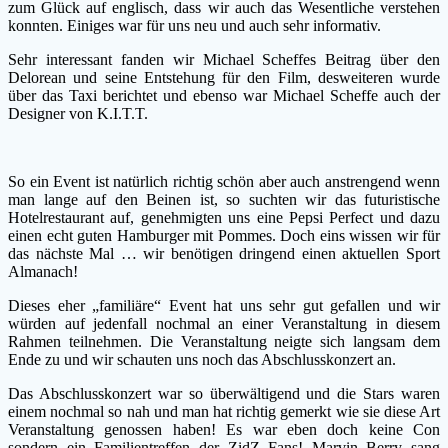
zum Glück auf englisch, dass wir auch das Wesentliche verstehen
konnten. Einiges war für uns neu und auch sehr informativ.
Sehr interessant fanden wir Michael Scheffes Beitrag über den
Delorean und seine Entstehung für den Film, desweiteren wurde
über das Taxi berichtet und ebenso war Michael Scheffe auch der
Designer von K.I.T.T.
So ein Event ist natürlich richtig schön aber auch anstrengend wenn
man lange auf den Beinen ist, so suchten wir das futuristische
Hotelrestaurant auf, genehmigten uns eine Pepsi Perfect und dazu
einen echt guten Hamburger mit Pommes. Doch eins wissen wir für
das nächste Mal … wir benötigen dringend einen aktuellen Sport
Almanach!
Dieses eher „familiäre“ Event hat uns sehr gut gefallen und wir
würden auf jedenfall nochmal an einer Veranstaltung in diesem
Rahmen teilnehmen. Die Veranstaltung neigte sich langsam dem
Ende zu und wir schauten uns noch das Abschlusskonzert an.
Das Abschlusskonzert war so überwältigend und die Stars waren
einem nochmal so nah und man hat richtig gemerkt wie sie diese Art
Veranstaltung genossen haben! Es war eben doch keine Con
sondern ein Familientreffen der ZidZ Fans! Marvin Berry sang