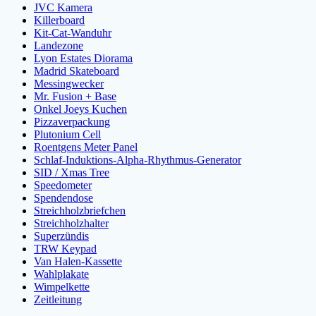
JVC Kamera
Killerboard
Kit-Cat-Wanduhr
Landezone
Lyon Estates Diorama
Madrid Skateboard
Messingwecker
Mr. Fusion + Base
Onkel Joeys Kuchen
Pizzaverpackung
Plutonium Cell
Roentgens Meter Panel
Schlaf-Induktions-Alpha-Rhythmus-Generator
SID / Xmas Tree
Speedometer
Spendendose
Streichholzbriefchen
Streichholzhalter
Superzündis
TRW Keypad
Van Halen-Kassette
Wahlplakate
Wimpelkette
Zeitleitung