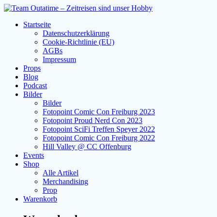
Zum
Inhalt
Startseite
springen
Datenschutzerklärung
Cookie-Richtlinie (EU)
AGBs
Impressum
Props
Blog
Podcast
Bilder
Bilder
Fotopoint Comic Con Freiburg 2023
Fotopoint Proud Nerd Con 2023
Fotopoint SciFi Treffen Speyer 2022
Fotopoint Comic Con Freiburg 2022
Hill Valley @ CC Offenburg
Events
Shop
Alle Artikel
Merchandising
Prop
Warenkorb