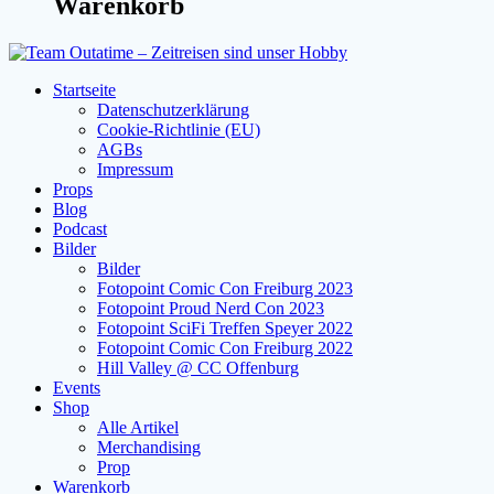
Warenkorb
Startseite
Datenschutzerklärung
Cookie-Richtlinie (EU)
AGBs
Impressum
Props
Blog
Podcast
Bilder
Bilder
Fotopoint Comic Con Freiburg 2023
Fotopoint Proud Nerd Con 2023
Fotopoint SciFi Treffen Speyer 2022
Fotopoint Comic Con Freiburg 2022
Hill Valley @ CC Offenburg
Events
Shop
Alle Artikel
Merchandising
Prop
Warenkorb