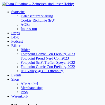
Zum
Inhalt
Startseite
springen
Datenschutzerklärung
Cookie-Richtlinie (EU)
AGBs
Impressum
Props
Blog
Podcast
Bilder
Bilder
Fotopoint Comic Con Freiburg 2023
Fotopoint Proud Nerd Con 2023
Fotopoint SciFi Treffen Speyer 2022
Fotopoint Comic Con Freiburg 2022
Hill Valley @ CC Offenburg
Events
Shop
Alle Artikel
Merchandising
Prop
Warenkorb