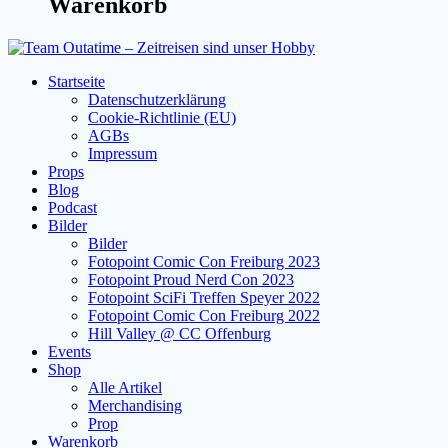
Warenkorb
Startseite
Datenschutzerklärung
Cookie-Richtlinie (EU)
AGBs
Impressum
Props
Blog
Podcast
Bilder
Bilder
Fotopoint Comic Con Freiburg 2023
Fotopoint Proud Nerd Con 2023
Fotopoint SciFi Treffen Speyer 2022
Fotopoint Comic Con Freiburg 2022
Hill Valley @ CC Offenburg
Events
Shop
Alle Artikel
Merchandising
Prop
Warenkorb