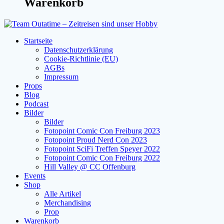
Warenkorb
Startseite
Datenschutzerklärung
Cookie-Richtlinie (EU)
AGBs
Impressum
Props
Blog
Podcast
Bilder
Bilder
Fotopoint Comic Con Freiburg 2023
Fotopoint Proud Nerd Con 2023
Fotopoint SciFi Treffen Speyer 2022
Fotopoint Comic Con Freiburg 2022
Hill Valley @ CC Offenburg
Events
Shop
Alle Artikel
Merchandising
Prop
Warenkorb