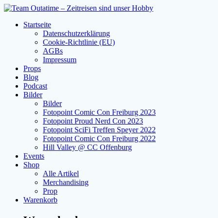
Zum
Inhalt
Startseite
springen
Datenschutzerklärung
Cookie-Richtlinie (EU)
AGBs
Impressum
Props
Blog
Podcast
Bilder
Bilder
Fotopoint Comic Con Freiburg 2023
Fotopoint Proud Nerd Con 2023
Fotopoint SciFi Treffen Speyer 2022
Fotopoint Comic Con Freiburg 2022
Hill Valley @ CC Offenburg
Events
Shop
Alle Artikel
Merchandising
Prop
Warenkorb