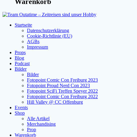
Warenkorb
Startseite
Datenschutzerklärung
Cookie-Richtlinie (EU)
AGBs
Impressum
Props
Blog
Podcast
Bilder
Bilder
Fotopoint Comic Con Freiburg 2023
Fotopoint Proud Nerd Con 2023
Fotopoint SciFi Treffen Speyer 2022
Fotopoint Comic Con Freiburg 2022
Hill Valley @ CC Offenburg
Events
Shop
Alle Artikel
Merchandising
Prop
Warenkorb