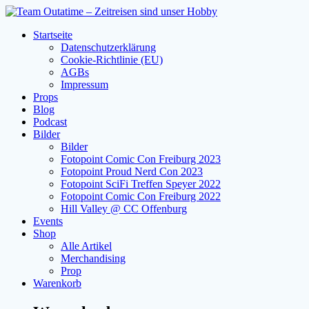
Zum
Inhalt
Startseite
springen
Datenschutzerklärung
Cookie-Richtlinie (EU)
AGBs
Impressum
Props
Blog
Podcast
Bilder
Bilder
Fotopoint Comic Con Freiburg 2023
Fotopoint Proud Nerd Con 2023
Fotopoint SciFi Treffen Speyer 2022
Fotopoint Comic Con Freiburg 2022
Hill Valley @ CC Offenburg
Events
Shop
Alle Artikel
Merchandising
Prop
Warenkorb