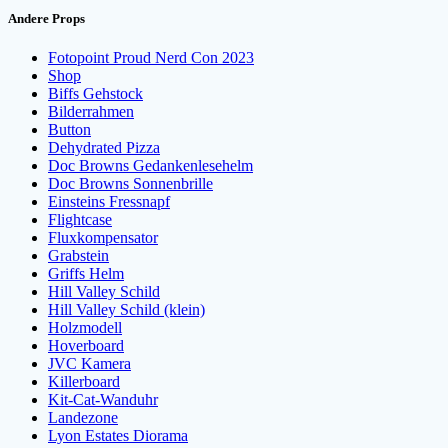
Andere Props
Fotopoint Proud Nerd Con 2023
Shop
Biffs Gehstock
Bilderrahmen
Button
Dehydrated Pizza
Doc Browns Gedankenlesehelm
Doc Browns Sonnenbrille
Einsteins Fressnapf
Flightcase
Fluxkompensator
Grabstein
Griffs Helm
Hill Valley Schild
Hill Valley Schild (klein)
Holzmodell
Hoverboard
JVC Kamera
Killerboard
Kit-Cat-Wanduhr
Landezone
Lyon Estates Diorama