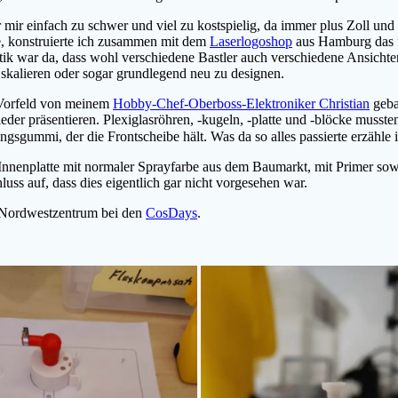
ir einfach zu schwer und viel zu kostspielig, da immer plus Zoll und 
rte, konstruierte ich zusammen mit dem
Laserlogoshop
aus Hamburg das f
tik war da, dass wohl verschiedene Bastler auch verschiedene Ansich
 skalieren oder sogar grundlegend neu zu designen.
n Vorfeld von meinem
Hobby-Chef-Oberboss-Elektroniker Christian
geba
der präsentieren. Plexiglasröhren, -kugeln, -platte und -blöcke musst
gsgummi, der die Frontscheibe hält. Was da so alles passierte erzähle i
 Innenplatte mit normaler Sprayfarbe aus dem Baumarkt, mit Primer sow
uss auf, dass dies eigentlich gar nicht vorgesehen war.
er Nordwestzentrum bei den
CosDays
.