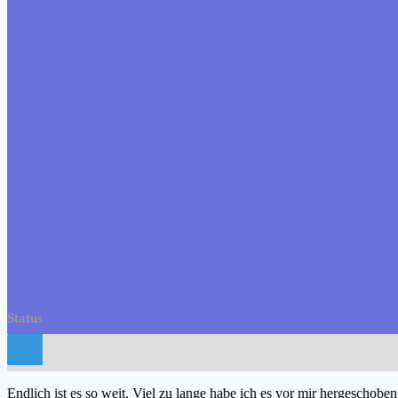
Status
Endlich ist es so weit. Viel zu lange habe ich es vor mir hergeschoben