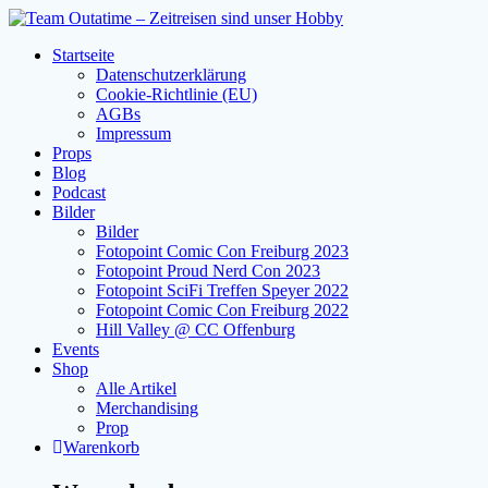
Zum
Inhalt
Startseite
springen
Datenschutzerklärung
Cookie-Richtlinie (EU)
AGBs
Impressum
Props
Blog
Podcast
Bilder
Bilder
Fotopoint Comic Con Freiburg 2023
Fotopoint Proud Nerd Con 2023
Fotopoint SciFi Treffen Speyer 2022
Fotopoint Comic Con Freiburg 2022
Hill Valley @ CC Offenburg
Events
Shop
Alle Artikel
Merchandising
Prop
Warenkorb