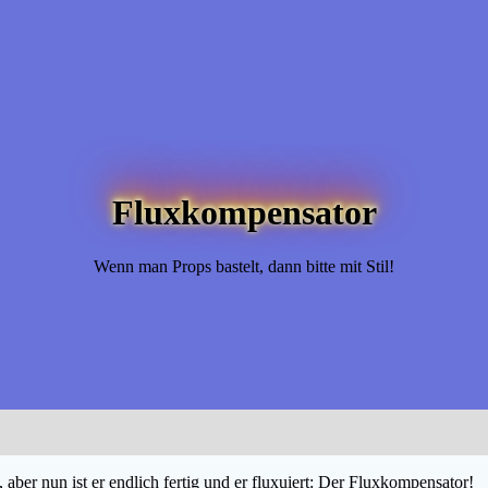
Fluxkompensator
Wenn man Props bastelt, dann bitte mit Stil!
, aber nun ist er endlich fertig und er fluxuiert: Der Fluxkompensator!