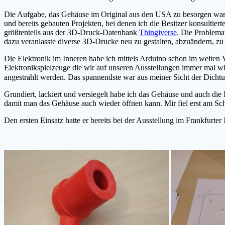
Die Aufgabe, das Gehäuse im Original aus den USA zu besorgen war m
und bereits gebauten Projekten, bei denen ich die Besitzer konsultie
größtenteils aus der 3D-Druck-Datenbank
Thingiverse
. Die Problema
dazu veranlasste diverse 3D-Drucke neu zu gestalten, abzuändern, zu
Die Elektronik im Inneren habe ich mittels Arduino schon im weite
Elektronikspielzeuge die wir auf unseren Ausstellungen immer mal wie
angestrahlt werden. Das spannendste war aus meiner Sicht der Dichtun
Grundiert, lackiert und versiegelt habe ich das Gehäuse und auch die
damit man das Gehäuse auch wieder öffnen kann. Mir fiel erst am Schl
Den ersten Einsatz hatte er bereits bei der Ausstellung im Frankfurt