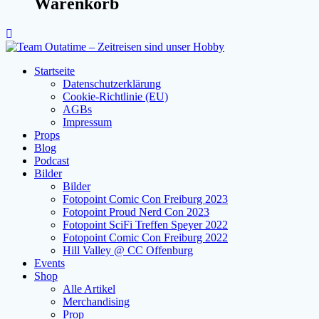
Warenkorb
Startseite
Datenschutzerklärung
Cookie-Richtlinie (EU)
AGBs
Impressum
Props
Blog
Podcast
Bilder
Bilder
Fotopoint Comic Con Freiburg 2023
Fotopoint Proud Nerd Con 2023
Fotopoint SciFi Treffen Speyer 2022
Fotopoint Comic Con Freiburg 2022
Hill Valley @ CC Offenburg
Events
Shop
Alle Artikel
Merchandising
Prop