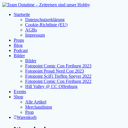
Zum
Inhalt
Startseite
springen
Datenschutzerklärung
Cookie-Richtlinie (EU)
AGBs
Impressum
Props
Blog
Podcast
Bilder
Bilder
Fotopoint Comic Con Freiburg 2023
Fotopoint Proud Nerd Con 2023
Fotopoint SciFi Treffen Speyer 2022
Fotopoint Comic Con Freiburg 2022
Hill Valley @ CC Offenburg
Events
Shop
Alle Artikel
Merchandising
Prop
Warenkorb