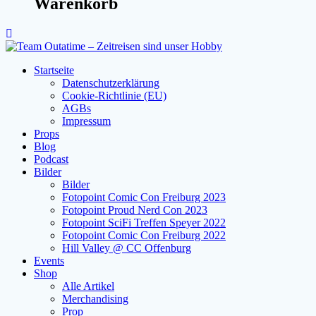
Warenkorb
Startseite
Datenschutzerklärung
Cookie-Richtlinie (EU)
AGBs
Impressum
Props
Blog
Podcast
Bilder
Bilder
Fotopoint Comic Con Freiburg 2023
Fotopoint Proud Nerd Con 2023
Fotopoint SciFi Treffen Speyer 2022
Fotopoint Comic Con Freiburg 2022
Hill Valley @ CC Offenburg
Events
Shop
Alle Artikel
Merchandising
Prop