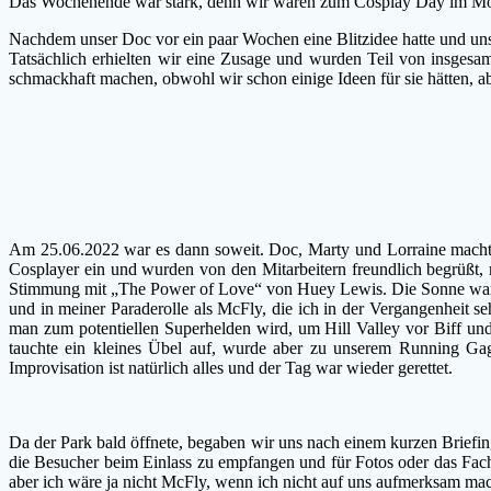
Das Wochenende war stark, denn wir waren zum Cosplay Day im Mov
Nachdem unser Doc vor ein paar Wochen eine Blitzidee hatte und uns
Tatsächlich erhielten wir eine Zusage und wurden Teil von insgesam
schmackhaft machen, obwohl wir schon einige Ideen für sie hätten, ab
Am 25.06.2022 war es dann soweit. Doc, Marty und Lorraine machten
Cosplayer ein und wurden von den Mitarbeitern freundlich begrüßt, m
Stimmung mit „The Power of Love“ von Huey Lewis. Die Sonne war a
und in meiner Paraderolle als McFly, die ich in der Vergangenheit se
man zum potentiellen Superhelden wird, um Hill Valley vor Biff und
tauchte ein kleines Übel auf, wurde aber zu unserem Running Gag
Improvisation ist natürlich alles und der Tag war wieder gerettet.
Da der Park bald öffnete, begaben wir uns nach einem kurzen Brief
die Besucher beim Einlass zu empfangen und für Fotos oder das Fach
aber ich wäre ja nicht McFly, wenn ich nicht auf uns aufmerksam m