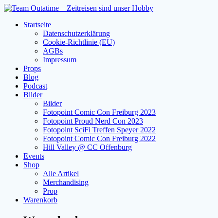
Zum
Inhalt
Startseite
springen
Datenschutzerklärung
Cookie-Richtlinie (EU)
AGBs
Impressum
Props
Blog
Podcast
Bilder
Bilder
Fotopoint Comic Con Freiburg 2023
Fotopoint Proud Nerd Con 2023
Fotopoint SciFi Treffen Speyer 2022
Fotopoint Comic Con Freiburg 2022
Hill Valley @ CC Offenburg
Events
Shop
Alle Artikel
Merchandising
Prop
Warenkorb