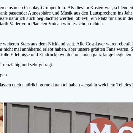
meinsamen Cosplay-Gruppenfoto. Als dies im Kasten war, schlenderten
 dank passender Atmosphäre und Musik aus den Lautsprechern ins Jah
e natürlich auch begutachtet werden, ob evtl. ein Platz für uns in der
arth Vader vom Planeten Vulcan wird es schon richten.
weiteren Stars aus dem Nickland statt. Alle Cosplayer waren ebenfall
zwar nicht mal annähernd erlebt haben, aber unsere größten Fans ware
 tolle Erlebnisse und Eindrücke werden uns noch ganz lange begleiten 
rrenzfähig und sehr gefragt.
gen.
 lassen euch natürlich gerne daran teilhaben – egal in welchem Teil des