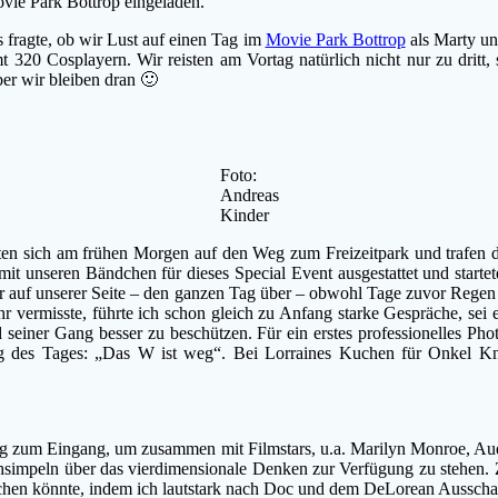
ie Park Bottrop eingeladen.
 fragte, ob wir Lust auf einen Tag im
Movie Park Bottrop
als Marty un
t 320 Cosplayern. Wir reisten am Vortag natürlich nicht nur zu dritt
er wir bleiben dran 🙂
Foto:
Andreas
Kinder
 sich am frühen Morgen auf den Weg zum Freizeitpark und trafen dort 
it unseren Bändchen für dieses Special Event ausgestattet und startete
uf unserer Seite – den ganzen Tag über – obwohl Tage zuvor Regen a
hr vermisste, führte ich schon gleich zu Anfang starke Gespräche, sei e
 seiner Gang besser zu beschützen. Für ein erstes professionelles Ph
 des Tages: „Das W ist weg“. Bei Lorraines Kuchen für Onkel Knas
ing zum Eingang, um zusammen mit Filmstars, u.a. Marilyn Monroe, A
simpeln über das vierdimensionale Denken zur Verfügung zu stehen. Z
achen könnte, indem ich lautstark nach Doc und dem DeLorean Ausschau