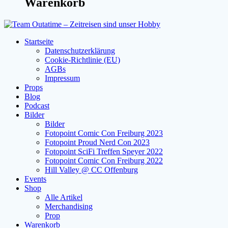
Warenkorb
Startseite
Datenschutzerklärung
Cookie-Richtlinie (EU)
AGBs
Impressum
Props
Blog
Podcast
Bilder
Bilder
Fotopoint Comic Con Freiburg 2023
Fotopoint Proud Nerd Con 2023
Fotopoint SciFi Treffen Speyer 2022
Fotopoint Comic Con Freiburg 2022
Hill Valley @ CC Offenburg
Events
Shop
Alle Artikel
Merchandising
Prop
Warenkorb