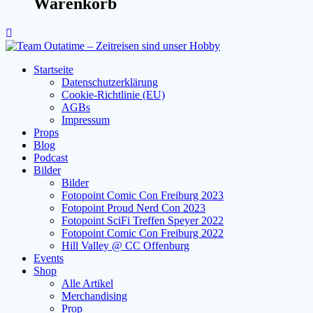
Warenkorb
Startseite
Datenschutzerklärung
Cookie-Richtlinie (EU)
AGBs
Impressum
Props
Blog
Podcast
Bilder
Bilder
Fotopoint Comic Con Freiburg 2023
Fotopoint Proud Nerd Con 2023
Fotopoint SciFi Treffen Speyer 2022
Fotopoint Comic Con Freiburg 2022
Hill Valley @ CC Offenburg
Events
Shop
Alle Artikel
Merchandising
Prop