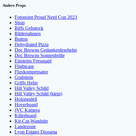
Andere Props
Fotopoint Proud Nerd Con 2023
Shop
Biffs Gehstock
Bilderrahmen
Button
Dehydrated Pizza
Doc Browns Gedankenlesehelm
Doc Browns Sonnenbrille
Einsteins Fressnapf
Flightcase
Fluxkompensator
Grabstein
Griffs Helm
Hill Valley Schild
Hill Valley Schild (klein)
Holzmodell
Hoverboard
JVC Kamera
Killerboard
Kit-Cat-Wanduhr
Landezone
Lyon Estates Diorama