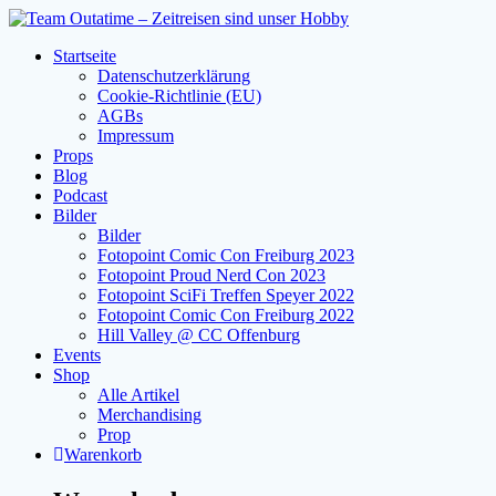
Zum
Inhalt
Startseite
springen
Datenschutzerklärung
Cookie-Richtlinie (EU)
AGBs
Impressum
Props
Blog
Podcast
Bilder
Bilder
Fotopoint Comic Con Freiburg 2023
Fotopoint Proud Nerd Con 2023
Fotopoint SciFi Treffen Speyer 2022
Fotopoint Comic Con Freiburg 2022
Hill Valley @ CC Offenburg
Events
Shop
Alle Artikel
Merchandising
Prop
Warenkorb