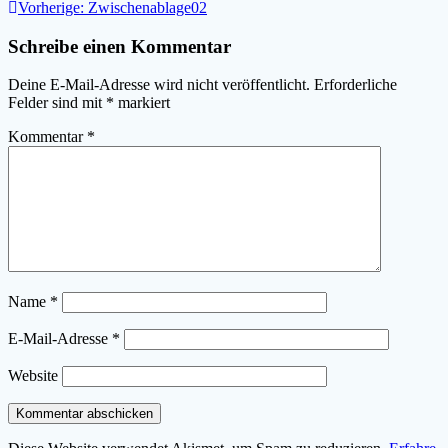
Beitragsnavigation
Vorheriger
Vorherige:
Zwischenablage02
Beitrag:
Schreibe einen Kommentar
Deine E-Mail-Adresse wird nicht veröffentlicht.
Erforderliche
Felder sind mit
*
markiert
Kommentar
*
Name
*
E-Mail-Adresse
*
Website