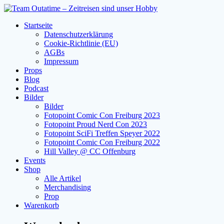
Zum
Inhalt
Startseite
springen
Datenschutzerklärung
Cookie-Richtlinie (EU)
AGBs
Impressum
Props
Blog
Podcast
Bilder
Bilder
Fotopoint Comic Con Freiburg 2023
Fotopoint Proud Nerd Con 2023
Fotopoint SciFi Treffen Speyer 2022
Fotopoint Comic Con Freiburg 2022
Hill Valley @ CC Offenburg
Events
Shop
Alle Artikel
Merchandising
Prop
Warenkorb