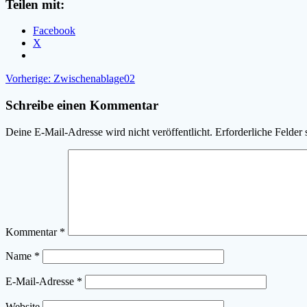
Teilen mit:
Facebook
X
Beitragsnavigation
Vorheriger
Vorherige:
Zwischenablage02
Beitrag:
Schreibe einen Kommentar
Deine E-Mail-Adresse wird nicht veröffentlicht.
Erforderliche Felder 
Kommentar
*
Name
*
E-Mail-Adresse
*
Website