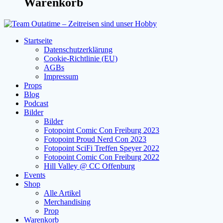
Warenkorb
Startseite
Datenschutzerklärung
Cookie-Richtlinie (EU)
AGBs
Impressum
Props
Blog
Podcast
Bilder
Bilder
Fotopoint Comic Con Freiburg 2023
Fotopoint Proud Nerd Con 2023
Fotopoint SciFi Treffen Speyer 2022
Fotopoint Comic Con Freiburg 2022
Hill Valley @ CC Offenburg
Events
Shop
Alle Artikel
Merchandising
Prop
Warenkorb