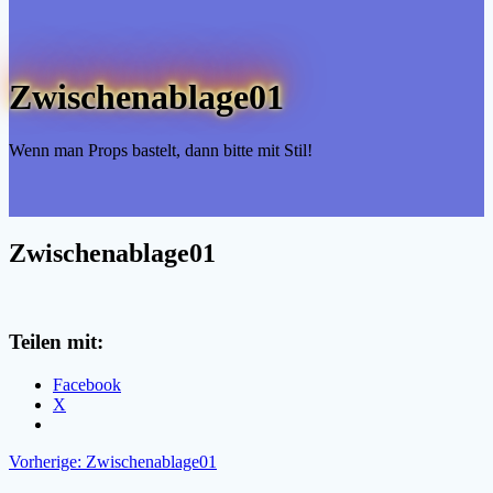
Zwischenablage01
Wenn man Props bastelt, dann bitte mit Stil!
Zwischenablage01
Teilen mit:
Facebook
X
Beitragsnavigation
Vorheriger
Vorherige:
Zwischenablage01
Beitrag: