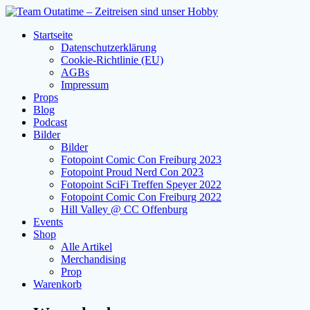
Zum
Inhalt
Startseite
springen
Datenschutzerklärung
Cookie-Richtlinie (EU)
AGBs
Impressum
Props
Blog
Podcast
Bilder
Bilder
Fotopoint Comic Con Freiburg 2023
Fotopoint Proud Nerd Con 2023
Fotopoint SciFi Treffen Speyer 2022
Fotopoint Comic Con Freiburg 2022
Hill Valley @ CC Offenburg
Events
Shop
Alle Artikel
Merchandising
Prop
Warenkorb