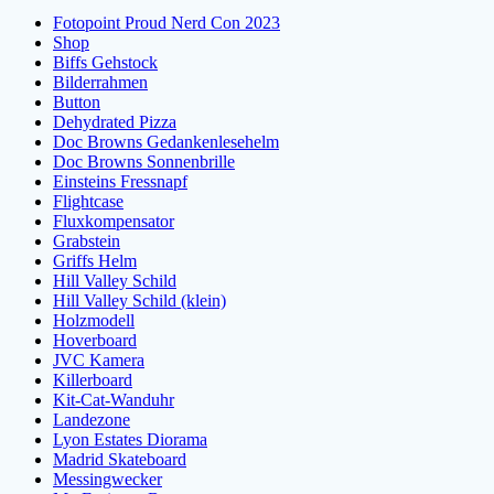
Fotopoint Proud Nerd Con 2023
Shop
Biffs Gehstock
Bilderrahmen
Button
Dehydrated Pizza
Doc Browns Gedankenlesehelm
Doc Browns Sonnenbrille
Einsteins Fressnapf
Flightcase
Fluxkompensator
Grabstein
Griffs Helm
Hill Valley Schild
Hill Valley Schild (klein)
Holzmodell
Hoverboard
JVC Kamera
Killerboard
Kit-Cat-Wanduhr
Landezone
Lyon Estates Diorama
Madrid Skateboard
Messingwecker