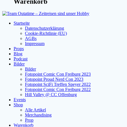
Warenkorb
Startseite
Datenschutzerklärung
Cookie-Richtlinie (EU)
AGBs
Impressum
Props
Blog
Podcast
Bilder
Bilder
Fotopoint Comic Con Freiburg 2023
Fotopoint Proud Nerd Con 2023
Fotopoint SciFi Treffen Speyer 2022
Fotopoint Comic Con Freiburg 2022
Hill Valley @ CC Offenburg
Events
Shop
Alle Artikel
Merchandising
Prop
Warenkorb