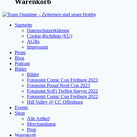
Warenkorb
Startseite
Datenschutzerklärung
Cookie-Richtlinie (EU)
AGBs
Impressum
Props
Blog
Podcast
Bilder
Bilder
Fotopoint Comic Con Freiburg 2023
Fotopoint Proud Nerd Con 2023
Fotopoint SciFi Treffen Speyer 2022
Fotopoint Comic Con Freiburg 2022
Hill Valley @ CC Offenburg
Events
Shop
Alle Artikel
Merchandising
Prop
Warenkorb