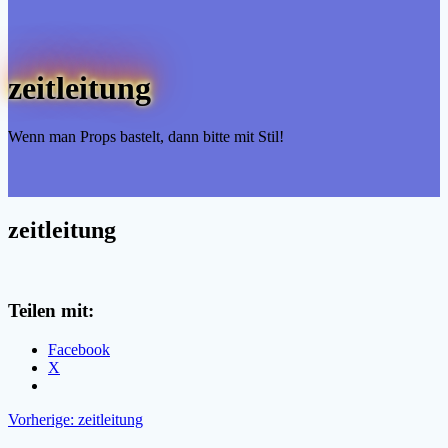
zeitleitung
Wenn man Props bastelt, dann bitte mit Stil!
zeitleitung
Teilen mit:
Facebook
X
Beitragsnavigation
Vorheriger
Vorherige:
zeitleitung
Beitrag: