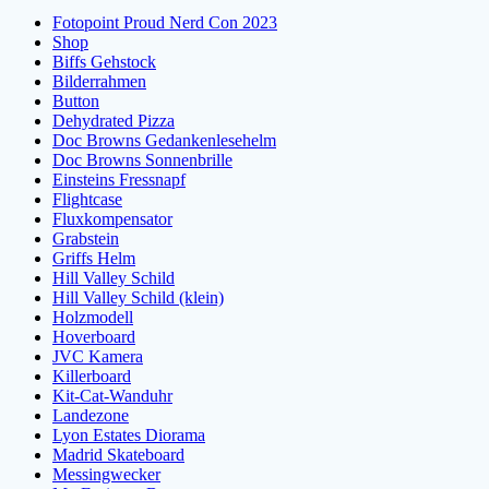
Fotopoint Proud Nerd Con 2023
Shop
Biffs Gehstock
Bilderrahmen
Button
Dehydrated Pizza
Doc Browns Gedankenlesehelm
Doc Browns Sonnenbrille
Einsteins Fressnapf
Flightcase
Fluxkompensator
Grabstein
Griffs Helm
Hill Valley Schild
Hill Valley Schild (klein)
Holzmodell
Hoverboard
JVC Kamera
Killerboard
Kit-Cat-Wanduhr
Landezone
Lyon Estates Diorama
Madrid Skateboard
Messingwecker