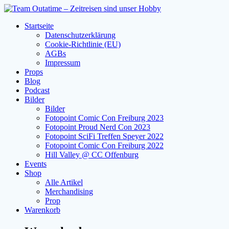
Zum
Inhalt
Startseite
springen
Datenschutzerklärung
Cookie-Richtlinie (EU)
AGBs
Impressum
Props
Blog
Podcast
Bilder
Bilder
Fotopoint Comic Con Freiburg 2023
Fotopoint Proud Nerd Con 2023
Fotopoint SciFi Treffen Speyer 2022
Fotopoint Comic Con Freiburg 2022
Hill Valley @ CC Offenburg
Events
Shop
Alle Artikel
Merchandising
Prop
Warenkorb