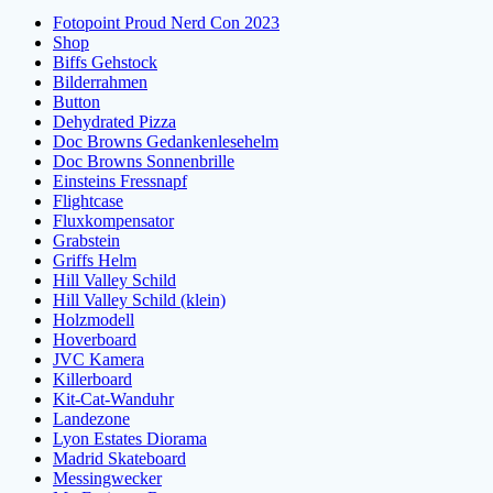
Fotopoint Proud Nerd Con 2023
Shop
Biffs Gehstock
Bilderrahmen
Button
Dehydrated Pizza
Doc Browns Gedankenlesehelm
Doc Browns Sonnenbrille
Einsteins Fressnapf
Flightcase
Fluxkompensator
Grabstein
Griffs Helm
Hill Valley Schild
Hill Valley Schild (klein)
Holzmodell
Hoverboard
JVC Kamera
Killerboard
Kit-Cat-Wanduhr
Landezone
Lyon Estates Diorama
Madrid Skateboard
Messingwecker