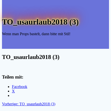
TO_usaurlaub2018 (3)
Wenn man Props bastelt, dann bitte mit Stil!
TO_usaurlaub2018 (3)
Teilen mit:
Facebook
X
Beitragsnavigation
Vorheriger
Vorherige:
TO_usaurlaub2018 (3)
Beitrag: