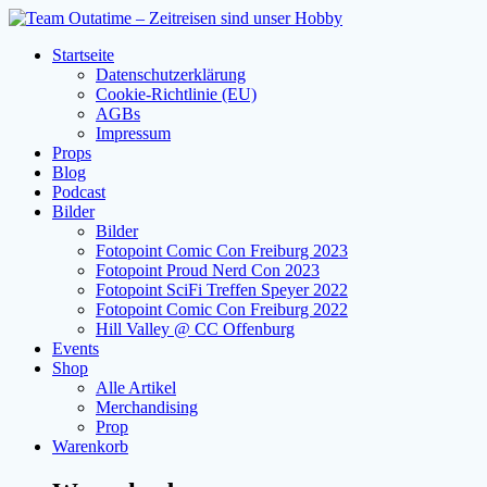
Zum
Inhalt
Startseite
springen
Datenschutzerklärung
Cookie-Richtlinie (EU)
AGBs
Impressum
Props
Blog
Podcast
Bilder
Bilder
Fotopoint Comic Con Freiburg 2023
Fotopoint Proud Nerd Con 2023
Fotopoint SciFi Treffen Speyer 2022
Fotopoint Comic Con Freiburg 2022
Hill Valley @ CC Offenburg
Events
Shop
Alle Artikel
Merchandising
Prop
Warenkorb