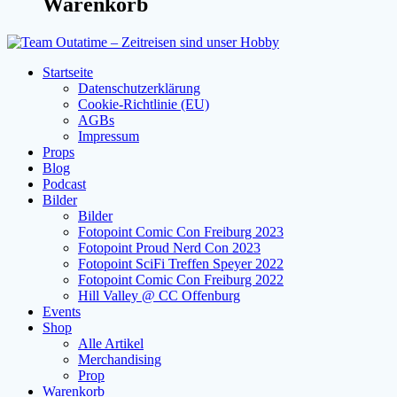
Warenkorb
Startseite
Datenschutzerklärung
Cookie-Richtlinie (EU)
AGBs
Impressum
Props
Blog
Podcast
Bilder
Bilder
Fotopoint Comic Con Freiburg 2023
Fotopoint Proud Nerd Con 2023
Fotopoint SciFi Treffen Speyer 2022
Fotopoint Comic Con Freiburg 2022
Hill Valley @ CC Offenburg
Events
Shop
Alle Artikel
Merchandising
Prop
Warenkorb