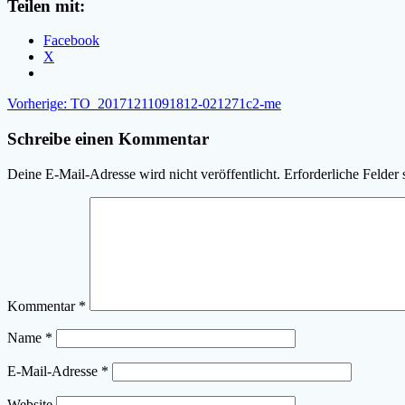
Teilen mit:
Facebook
X
Beitragsnavigation
Vorheriger
Vorherige:
TO_20171211091812-021271c2-me
Beitrag:
Schreibe einen Kommentar
Deine E-Mail-Adresse wird nicht veröffentlicht.
Erforderliche Felder 
Kommentar
*
Name
*
E-Mail-Adresse
*
Website