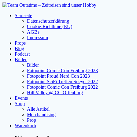
Zum
Inhalt
Startseite
springen
Datenschutzerklärung
Cookie-Richtlinie (EU)
AGBs
Impressum
Props
Blog
Podcast
Bilder
Bilder
Fotopoint Comic Con Freiburg 2023
Fotopoint Proud Nerd Con 2023
Fotopoint SciFi Treffen Speyer 2022
Fotopoint Comic Con Freiburg 2022
Hill Valley @ CC Offenburg
Events
Shop
Alle Artikel
Merchandising
Prop
Warenkorb