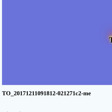
TO_20171211091812-021271c2-me