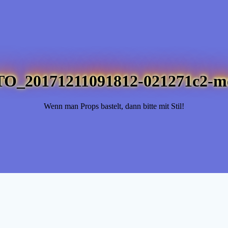
TO_20171211091812-021271c2-m
Wenn man Props bastelt, dann bitte mit Stil!