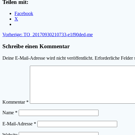
Teilen mit:
Facebook
X
Beitragsnavigation
Vorheriger
Vorherige:
TO_20170930210733-e1f90ded-me
Beitrag:
Schreibe einen Kommentar
Deine E-Mail-Adresse wird nicht veröffentlicht.
Erforderliche Felder 
Kommentar
*
Name
*
E-Mail-Adresse
*
Website