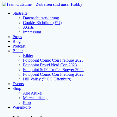
Zum
Inhalt
Startseite
springen
Datenschutzerklärung
Cookie-Richtlinie (EU)
AGBs
Impressum
Props
Blog
Podcast
Bilder
Bilder
Fotopoint Comic Con Freiburg 2023
Fotopoint Proud Nerd Con 2023
Fotopoint SciFi Treffen Speyer 2022
Fotopoint Comic Con Freiburg 2022
Hill Valley @ CC Offenburg
Events
Shop
Alle Artikel
Merchandising
Prop
Warenkorb