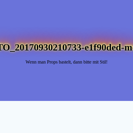
TO_20170930210733-e1f90ded-m
Wenn man Props bastelt, dann bitte mit Stil!