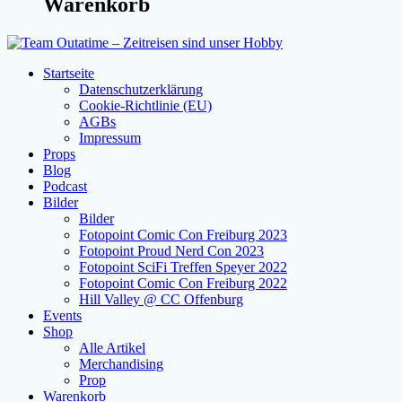
Warenkorb
Startseite
Datenschutzerklärung
Cookie-Richtlinie (EU)
AGBs
Impressum
Props
Blog
Podcast
Bilder
Bilder
Fotopoint Comic Con Freiburg 2023
Fotopoint Proud Nerd Con 2023
Fotopoint SciFi Treffen Speyer 2022
Fotopoint Comic Con Freiburg 2022
Hill Valley @ CC Offenburg
Events
Shop
Alle Artikel
Merchandising
Prop
Warenkorb