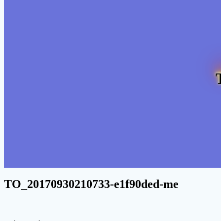
TO_20170930210733-e1f90ded-me