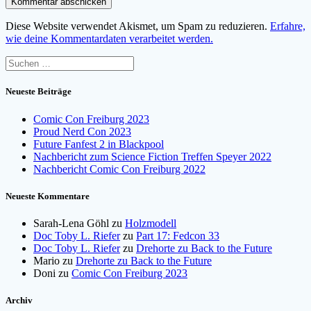
Diese Website verwendet Akismet, um Spam zu reduzieren.
Erfahre,
wie deine Kommentardaten verarbeitet werden.
Suchen
nach:
Neueste Beiträge
Comic Con Freiburg 2023
Proud Nerd Con 2023
Future Fanfest 2 in Blackpool
Nachbericht zum Science Fiction Treffen Speyer 2022
Nachbericht Comic Con Freiburg 2022
Neueste Kommentare
Sarah-Lena Göhl
zu
Holzmodell
Doc Toby L. Riefer
zu
Part 17: Fedcon 33
Doc Toby L. Riefer
zu
Drehorte zu Back to the Future
Mario
zu
Drehorte zu Back to the Future
Doni
zu
Comic Con Freiburg 2023
Archiv