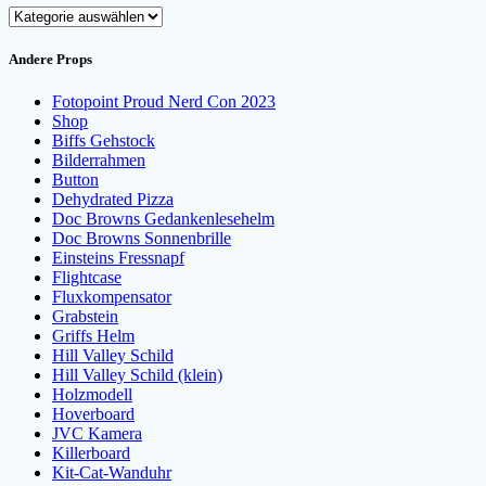
Kategorien
Andere Props
Fotopoint Proud Nerd Con 2023
Shop
Biffs Gehstock
Bilderrahmen
Button
Dehydrated Pizza
Doc Browns Gedankenlesehelm
Doc Browns Sonnenbrille
Einsteins Fressnapf
Flightcase
Fluxkompensator
Grabstein
Griffs Helm
Hill Valley Schild
Hill Valley Schild (klein)
Holzmodell
Hoverboard
JVC Kamera
Killerboard
Kit-Cat-Wanduhr