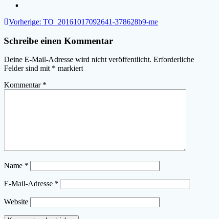
Beitragsnavigation
Vorheriger
Vorherige:
TO_20161017092641-378628b9-me
Beitrag:
Schreibe einen Kommentar
Deine E-Mail-Adresse wird nicht veröffentlicht.
Erforderliche
Felder sind mit
*
markiert
Kommentar
*
Name
*
E-Mail-Adresse
*
Website