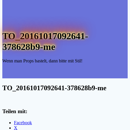
TO_20161017092641-
378628b9-me
Wenn man Props bastelt, dann bitte mit Stil!
TO_20161017092641-378628b9-me
Teilen mit:
Facebook
X