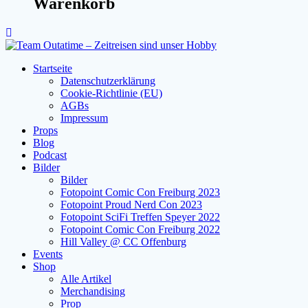
Warenkorb
Startseite
Datenschutzerklärung
Cookie-Richtlinie (EU)
AGBs
Impressum
Props
Blog
Podcast
Bilder
Bilder
Fotopoint Comic Con Freiburg 2023
Fotopoint Proud Nerd Con 2023
Fotopoint SciFi Treffen Speyer 2022
Fotopoint Comic Con Freiburg 2022
Hill Valley @ CC Offenburg
Events
Shop
Alle Artikel
Merchandising
Prop