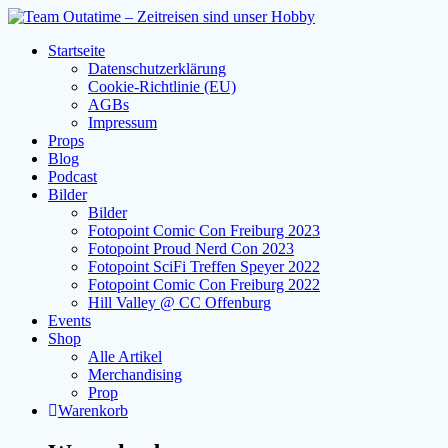
Zum
Inhalt
Startseite
springen
Datenschutzerklärung
Cookie-Richtlinie (EU)
AGBs
Impressum
Props
Blog
Podcast
Bilder
Bilder
Fotopoint Comic Con Freiburg 2023
Fotopoint Proud Nerd Con 2023
Fotopoint SciFi Treffen Speyer 2022
Fotopoint Comic Con Freiburg 2022
Hill Valley @ CC Offenburg
Events
Shop
Alle Artikel
Merchandising
Prop
Warenkorb