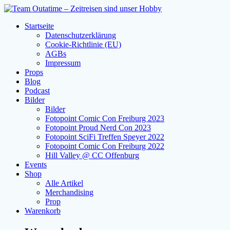
Zum
Inhalt
Startseite
springen
Datenschutzerklärung
Cookie-Richtlinie (EU)
AGBs
Impressum
Props
Blog
Podcast
Bilder
Bilder
Fotopoint Comic Con Freiburg 2023
Fotopoint Proud Nerd Con 2023
Fotopoint SciFi Treffen Speyer 2022
Fotopoint Comic Con Freiburg 2022
Hill Valley @ CC Offenburg
Events
Shop
Alle Artikel
Merchandising
Prop
Warenkorb