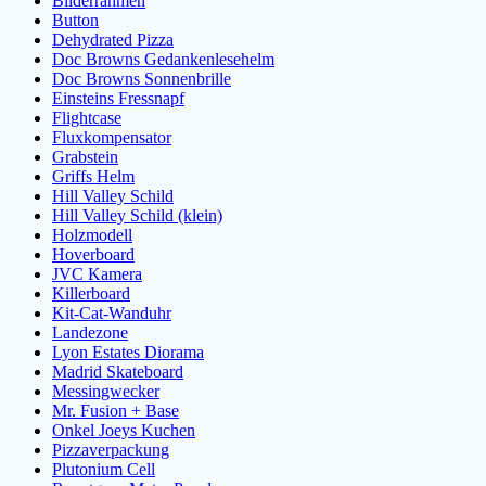
Bilderrahmen
Button
Dehydrated Pizza
Doc Browns Gedankenlesehelm
Doc Browns Sonnenbrille
Einsteins Fressnapf
Flightcase
Fluxkompensator
Grabstein
Griffs Helm
Hill Valley Schild
Hill Valley Schild (klein)
Holzmodell
Hoverboard
JVC Kamera
Killerboard
Kit-Cat-Wanduhr
Landezone
Lyon Estates Diorama
Madrid Skateboard
Messingwecker
Mr. Fusion + Base
Onkel Joeys Kuchen
Pizzaverpackung
Plutonium Cell