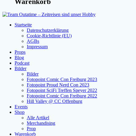
Warenkorb
Startseite
Datenschutzerklärung
Cookie-Richtlinie (EU)
AGBs
Impressum
Props
Blog
Podcast
Bilder
Bilder
Fotopoint Comic Con Freiburg 2023
Fotopoint Proud Nerd Con 2023
Fotopoint SciFi Treffen Speyer 2022
Fotopoint Comic Con Freiburg 2022
Hill Valley @ CC Offenburg
Events
Shop
Alle Artikel
Merchandising
Prop
Warenkorb