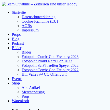
Zum
Inhalt
Startseite
springen
Datenschutzerklärung
Cookie-Richtlinie (EU)
AGBs
Impressum
Props
Blog
Podcast
Bilder
Bilder
Fotopoint Comic Con Freiburg 2023
Fotopoint Proud Nerd Con 2023
Fotopoint SciFi Treffen Speyer 2022
Fotopoint Comic Con Freiburg 2022
Hill Valley @ CC Offenburg
Events
Shop
Alle Artikel
Merchandising
Prop
Warenkorb