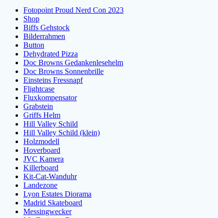
Fotopoint Proud Nerd Con 2023
Shop
Biffs Gehstock
Bilderrahmen
Button
Dehydrated Pizza
Doc Browns Gedankenlesehelm
Doc Browns Sonnenbrille
Einsteins Fressnapf
Flightcase
Fluxkompensator
Grabstein
Griffs Helm
Hill Valley Schild
Hill Valley Schild (klein)
Holzmodell
Hoverboard
JVC Kamera
Killerboard
Kit-Cat-Wanduhr
Landezone
Lyon Estates Diorama
Madrid Skateboard
Messingwecker