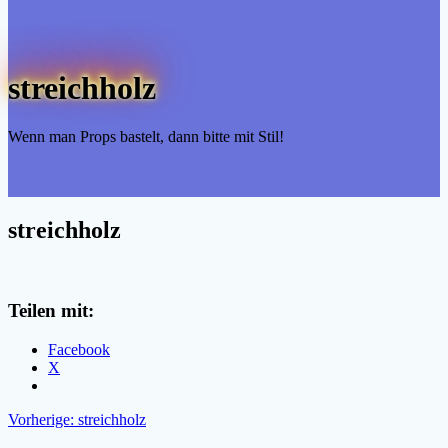
streichholz
Wenn man Props bastelt, dann bitte mit Stil!
streichholz
Teilen mit:
Facebook
X
Beitragsnavigation
Vorheriger
Vorherige:
streichholz
Beitrag: