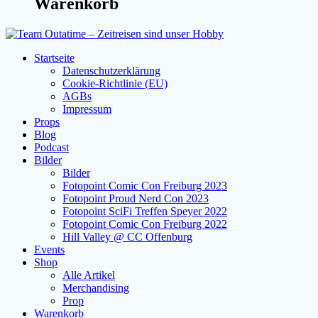
Warenkorb
Startseite
Datenschutzerklärung
Cookie-Richtlinie (EU)
AGBs
Impressum
Props
Blog
Podcast
Bilder
Bilder
Fotopoint Comic Con Freiburg 2023
Fotopoint Proud Nerd Con 2023
Fotopoint SciFi Treffen Speyer 2022
Fotopoint Comic Con Freiburg 2022
Hill Valley @ CC Offenburg
Events
Shop
Alle Artikel
Merchandising
Prop
Warenkorb