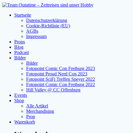
Zum
Inhalt
Startseite
springen
Datenschutzerklärung
Cookie-Richtlinie (EU)
AGBs
Impressum
Props
Blog
Podcast
Bilder
Bilder
Fotopoint Comic Con Freiburg 2023
Fotopoint Proud Nerd Con 2023
Fotopoint SciFi Treffen Speyer 2022
Fotopoint Comic Con Freiburg 2022
Hill Valley @ CC Offenburg
Events
Shop
Alle Artikel
Merchandising
Prop
Warenkorb