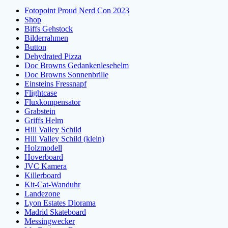
Fotopoint Proud Nerd Con 2023
Shop
Biffs Gehstock
Bilderrahmen
Button
Dehydrated Pizza
Doc Browns Gedankenlesehelm
Doc Browns Sonnenbrille
Einsteins Fressnapf
Flightcase
Fluxkompensator
Grabstein
Griffs Helm
Hill Valley Schild
Hill Valley Schild (klein)
Holzmodell
Hoverboard
JVC Kamera
Killerboard
Kit-Cat-Wanduhr
Landezone
Lyon Estates Diorama
Madrid Skateboard
Messingwecker