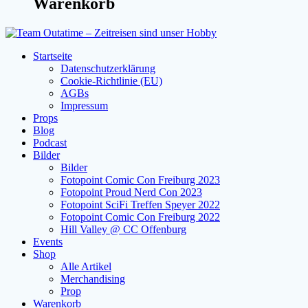
Warenkorb
Startseite
Datenschutzerklärung
Cookie-Richtlinie (EU)
AGBs
Impressum
Props
Blog
Podcast
Bilder
Bilder
Fotopoint Comic Con Freiburg 2023
Fotopoint Proud Nerd Con 2023
Fotopoint SciFi Treffen Speyer 2022
Fotopoint Comic Con Freiburg 2022
Hill Valley @ CC Offenburg
Events
Shop
Alle Artikel
Merchandising
Prop
Warenkorb