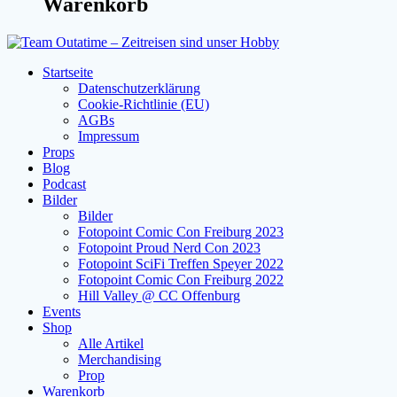
Warenkorb
Startseite
Datenschutzerklärung
Cookie-Richtlinie (EU)
AGBs
Impressum
Props
Blog
Podcast
Bilder
Bilder
Fotopoint Comic Con Freiburg 2023
Fotopoint Proud Nerd Con 2023
Fotopoint SciFi Treffen Speyer 2022
Fotopoint Comic Con Freiburg 2022
Hill Valley @ CC Offenburg
Events
Shop
Alle Artikel
Merchandising
Prop
Warenkorb