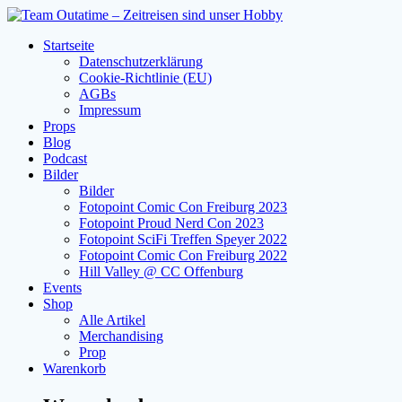
Zum
Inhalt
Startseite
springen
Datenschutzerklärung
Cookie-Richtlinie (EU)
AGBs
Impressum
Props
Blog
Podcast
Bilder
Bilder
Fotopoint Comic Con Freiburg 2023
Fotopoint Proud Nerd Con 2023
Fotopoint SciFi Treffen Speyer 2022
Fotopoint Comic Con Freiburg 2022
Hill Valley @ CC Offenburg
Events
Shop
Alle Artikel
Merchandising
Prop
Warenkorb