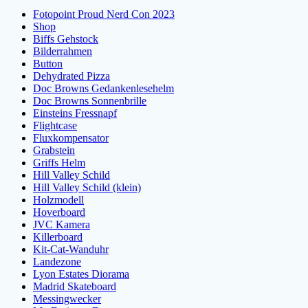
Fotopoint Proud Nerd Con 2023
Shop
Biffs Gehstock
Bilderrahmen
Button
Dehydrated Pizza
Doc Browns Gedankenlesehelm
Doc Browns Sonnenbrille
Einsteins Fressnapf
Flightcase
Fluxkompensator
Grabstein
Griffs Helm
Hill Valley Schild
Hill Valley Schild (klein)
Holzmodell
Hoverboard
JVC Kamera
Killerboard
Kit-Cat-Wanduhr
Landezone
Lyon Estates Diorama
Madrid Skateboard
Messingwecker