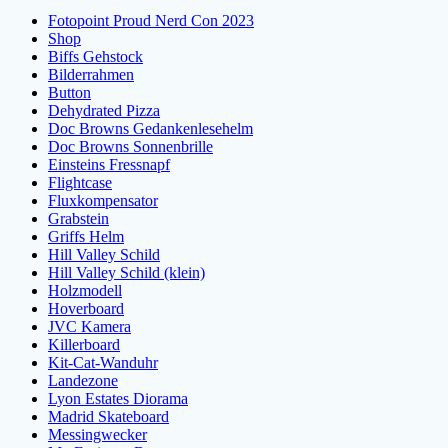
Fotopoint Proud Nerd Con 2023
Shop
Biffs Gehstock
Bilderrahmen
Button
Dehydrated Pizza
Doc Browns Gedankenlesehelm
Doc Browns Sonnenbrille
Einsteins Fressnapf
Flightcase
Fluxkompensator
Grabstein
Griffs Helm
Hill Valley Schild
Hill Valley Schild (klein)
Holzmodell
Hoverboard
JVC Kamera
Killerboard
Kit-Cat-Wanduhr
Landezone
Lyon Estates Diorama
Madrid Skateboard
Messingwecker