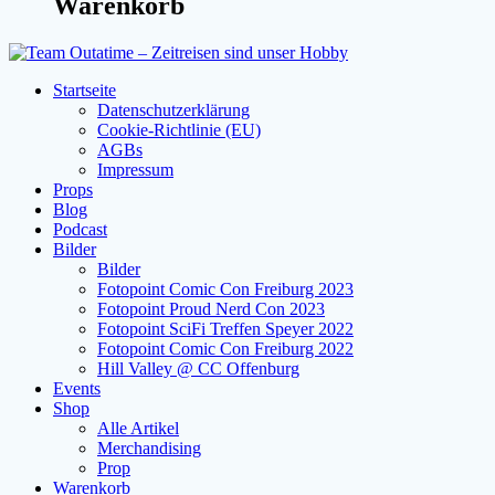
Warenkorb
Startseite
Datenschutzerklärung
Cookie-Richtlinie (EU)
AGBs
Impressum
Props
Blog
Podcast
Bilder
Bilder
Fotopoint Comic Con Freiburg 2023
Fotopoint Proud Nerd Con 2023
Fotopoint SciFi Treffen Speyer 2022
Fotopoint Comic Con Freiburg 2022
Hill Valley @ CC Offenburg
Events
Shop
Alle Artikel
Merchandising
Prop
Warenkorb