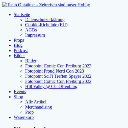
Zum
Inhalt
Startseite
springen
Datenschutzerklärung
Cookie-Richtlinie (EU)
AGBs
Impressum
Props
Blog
Podcast
Bilder
Bilder
Fotopoint Comic Con Freiburg 2023
Fotopoint Proud Nerd Con 2023
Fotopoint SciFi Treffen Speyer 2022
Fotopoint Comic Con Freiburg 2022
Hill Valley @ CC Offenburg
Events
Shop
Alle Artikel
Merchandising
Prop
Warenkorb