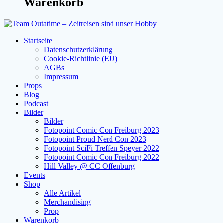
Warenkorb
Startseite
Datenschutzerklärung
Cookie-Richtlinie (EU)
AGBs
Impressum
Props
Blog
Podcast
Bilder
Bilder
Fotopoint Comic Con Freiburg 2023
Fotopoint Proud Nerd Con 2023
Fotopoint SciFi Treffen Speyer 2022
Fotopoint Comic Con Freiburg 2022
Hill Valley @ CC Offenburg
Events
Shop
Alle Artikel
Merchandising
Prop
Warenkorb