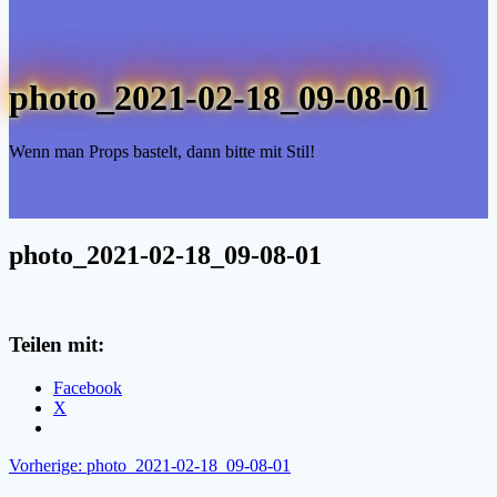
photo_2021-02-18_09-08-01
Wenn man Props bastelt, dann bitte mit Stil!
photo_2021-02-18_09-08-01
Teilen mit:
Facebook
X
Beitragsnavigation
Vorheriger
Vorherige:
photo_2021-02-18_09-08-01
Beitrag: