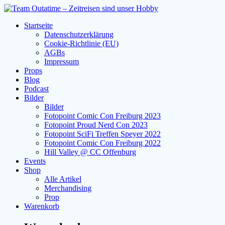
Zum
Inhalt
Startseite
springen
Datenschutzerklärung
Cookie-Richtlinie (EU)
AGBs
Impressum
Props
Blog
Podcast
Bilder
Bilder
Fotopoint Comic Con Freiburg 2023
Fotopoint Proud Nerd Con 2023
Fotopoint SciFi Treffen Speyer 2022
Fotopoint Comic Con Freiburg 2022
Hill Valley @ CC Offenburg
Events
Shop
Alle Artikel
Merchandising
Prop
Warenkorb