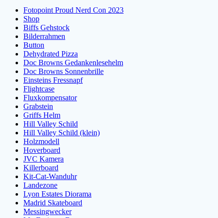
Fotopoint Proud Nerd Con 2023
Shop
Biffs Gehstock
Bilderrahmen
Button
Dehydrated Pizza
Doc Browns Gedankenlesehelm
Doc Browns Sonnenbrille
Einsteins Fressnapf
Flightcase
Fluxkompensator
Grabstein
Griffs Helm
Hill Valley Schild
Hill Valley Schild (klein)
Holzmodell
Hoverboard
JVC Kamera
Killerboard
Kit-Cat-Wanduhr
Landezone
Lyon Estates Diorama
Madrid Skateboard
Messingwecker