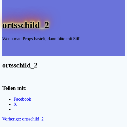
ortsschild_2
Wenn man Props bastelt, dann bitte mit Stil!
ortsschild_2
Teilen mit:
Facebook
X
Beitragsnavigation
Vorheriger
Vorherige:
ortsschild_2
Beitrag: