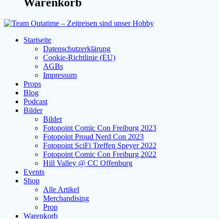
Warenkorb
Startseite
Datenschutzerklärung
Cookie-Richtlinie (EU)
AGBs
Impressum
Props
Blog
Podcast
Bilder
Bilder
Fotopoint Comic Con Freiburg 2023
Fotopoint Proud Nerd Con 2023
Fotopoint SciFi Treffen Speyer 2022
Fotopoint Comic Con Freiburg 2022
Hill Valley @ CC Offenburg
Events
Shop
Alle Artikel
Merchandising
Prop
Warenkorb