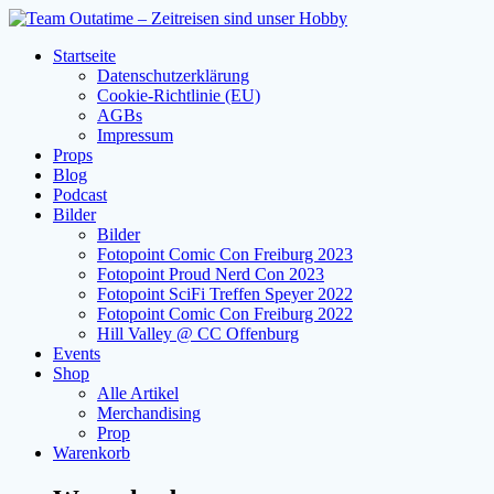
Zum
Inhalt
Startseite
springen
Datenschutzerklärung
Cookie-Richtlinie (EU)
AGBs
Impressum
Props
Blog
Podcast
Bilder
Bilder
Fotopoint Comic Con Freiburg 2023
Fotopoint Proud Nerd Con 2023
Fotopoint SciFi Treffen Speyer 2022
Fotopoint Comic Con Freiburg 2022
Hill Valley @ CC Offenburg
Events
Shop
Alle Artikel
Merchandising
Prop
Warenkorb