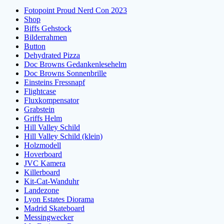
Fotopoint Proud Nerd Con 2023
Shop
Biffs Gehstock
Bilderrahmen
Button
Dehydrated Pizza
Doc Browns Gedankenlesehelm
Doc Browns Sonnenbrille
Einsteins Fressnapf
Flightcase
Fluxkompensator
Grabstein
Griffs Helm
Hill Valley Schild
Hill Valley Schild (klein)
Holzmodell
Hoverboard
JVC Kamera
Killerboard
Kit-Cat-Wanduhr
Landezone
Lyon Estates Diorama
Madrid Skateboard
Messingwecker