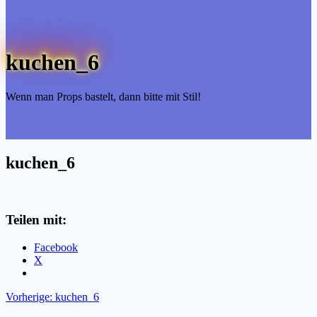
kuchen_6
Wenn man Props bastelt, dann bitte mit Stil!
kuchen_6
Teilen mit:
Facebook
X
Beitragsnavigation
Vorheriger
Vorherige:
kuchen_6
Beitrag: