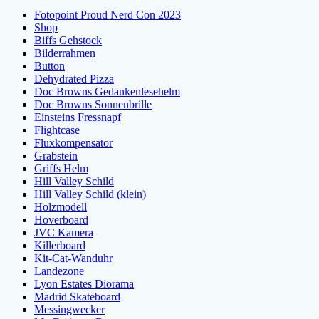
Fotopoint Proud Nerd Con 2023
Shop
Biffs Gehstock
Bilderrahmen
Button
Dehydrated Pizza
Doc Browns Gedankenlesehelm
Doc Browns Sonnenbrille
Einsteins Fressnapf
Flightcase
Fluxkompensator
Grabstein
Griffs Helm
Hill Valley Schild
Hill Valley Schild (klein)
Holzmodell
Hoverboard
JVC Kamera
Killerboard
Kit-Cat-Wanduhr
Landezone
Lyon Estates Diorama
Madrid Skateboard
Messingwecker