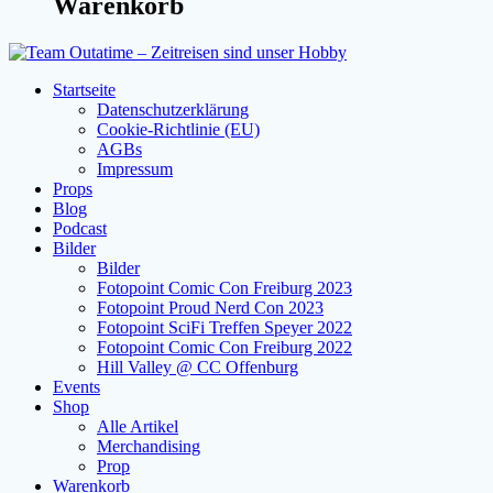
Warenkorb
Startseite
Datenschutzerklärung
Cookie-Richtlinie (EU)
AGBs
Impressum
Props
Blog
Podcast
Bilder
Bilder
Fotopoint Comic Con Freiburg 2023
Fotopoint Proud Nerd Con 2023
Fotopoint SciFi Treffen Speyer 2022
Fotopoint Comic Con Freiburg 2022
Hill Valley @ CC Offenburg
Events
Shop
Alle Artikel
Merchandising
Prop
Warenkorb