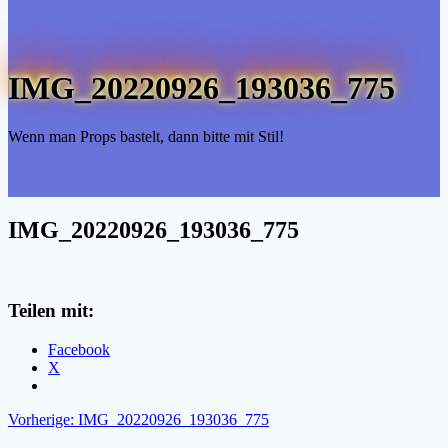
IMG_20220926_193036_775
Wenn man Props bastelt, dann bitte mit Stil!
IMG_20220926_193036_775
Teilen mit:
Facebook
X
Beitragsnavigation
Vorheriger
Vorherige:
IMG_20220926_193036_775
Beitrag: