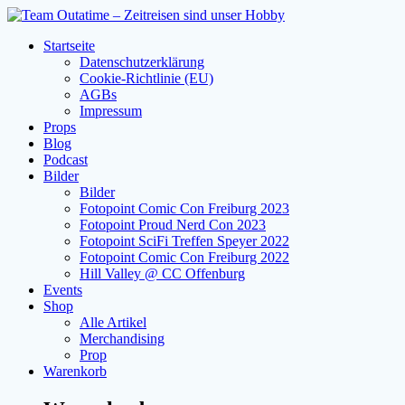
Zum
Inhalt
Startseite
springen
Datenschutzerklärung
Cookie-Richtlinie (EU)
AGBs
Impressum
Props
Blog
Podcast
Bilder
Bilder
Fotopoint Comic Con Freiburg 2023
Fotopoint Proud Nerd Con 2023
Fotopoint SciFi Treffen Speyer 2022
Fotopoint Comic Con Freiburg 2022
Hill Valley @ CC Offenburg
Events
Shop
Alle Artikel
Merchandising
Prop
Warenkorb