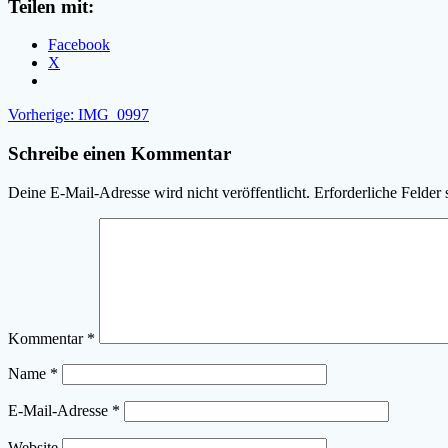
Teilen mit:
Facebook
X
Beitragsnavigation
Vorheriger
Vorherige:
IMG_0997
Beitrag:
Schreibe einen Kommentar
Deine E-Mail-Adresse wird nicht veröffentlicht.
Erforderliche Felder 
Kommentar
*
Name
*
E-Mail-Adresse
*
Website