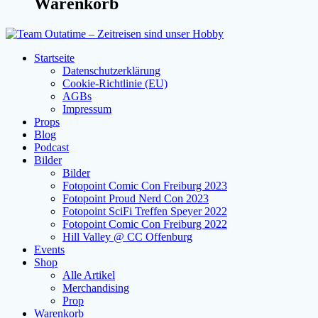
Warenkorb
Startseite
Datenschutzerklärung
Cookie-Richtlinie (EU)
AGBs
Impressum
Props
Blog
Podcast
Bilder
Bilder
Fotopoint Comic Con Freiburg 2023
Fotopoint Proud Nerd Con 2023
Fotopoint SciFi Treffen Speyer 2022
Fotopoint Comic Con Freiburg 2022
Hill Valley @ CC Offenburg
Events
Shop
Alle Artikel
Merchandising
Prop
Warenkorb