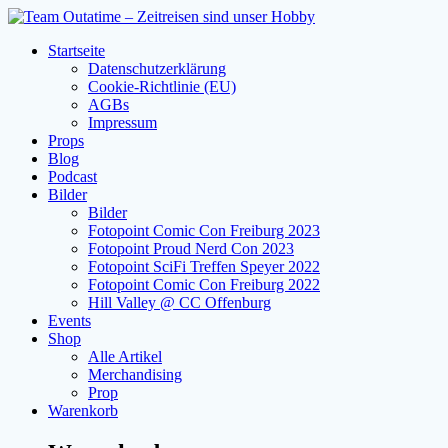
Zum
Inhalt
Startseite
springen
Datenschutzerklärung
Cookie-Richtlinie (EU)
AGBs
Impressum
Props
Blog
Podcast
Bilder
Bilder
Fotopoint Comic Con Freiburg 2023
Fotopoint Proud Nerd Con 2023
Fotopoint SciFi Treffen Speyer 2022
Fotopoint Comic Con Freiburg 2022
Hill Valley @ CC Offenburg
Events
Shop
Alle Artikel
Merchandising
Prop
Warenkorb