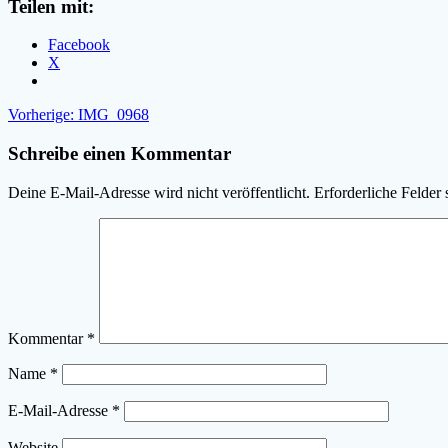
Teilen mit:
Facebook
X
Beitragsnavigation
Vorheriger
Vorherige:
IMG_0968
Beitrag:
Schreibe einen Kommentar
Deine E-Mail-Adresse wird nicht veröffentlicht.
Erforderliche Felder 
Kommentar
*
Name
*
E-Mail-Adresse
*
Website