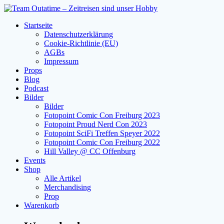
Zum
Inhalt
Startseite
springen
Datenschutzerklärung
Cookie-Richtlinie (EU)
AGBs
Impressum
Props
Blog
Podcast
Bilder
Bilder
Fotopoint Comic Con Freiburg 2023
Fotopoint Proud Nerd Con 2023
Fotopoint SciFi Treffen Speyer 2022
Fotopoint Comic Con Freiburg 2022
Hill Valley @ CC Offenburg
Events
Shop
Alle Artikel
Merchandising
Prop
Warenkorb