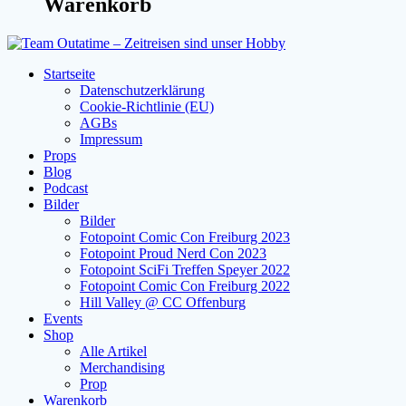
Warenkorb
Startseite
Datenschutzerklärung
Cookie-Richtlinie (EU)
AGBs
Impressum
Props
Blog
Podcast
Bilder
Bilder
Fotopoint Comic Con Freiburg 2023
Fotopoint Proud Nerd Con 2023
Fotopoint SciFi Treffen Speyer 2022
Fotopoint Comic Con Freiburg 2022
Hill Valley @ CC Offenburg
Events
Shop
Alle Artikel
Merchandising
Prop
Warenkorb