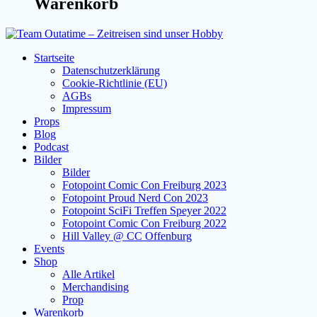
Warenkorb
Startseite
Datenschutzerklärung
Cookie-Richtlinie (EU)
AGBs
Impressum
Props
Blog
Podcast
Bilder
Bilder
Fotopoint Comic Con Freiburg 2023
Fotopoint Proud Nerd Con 2023
Fotopoint SciFi Treffen Speyer 2022
Fotopoint Comic Con Freiburg 2022
Hill Valley @ CC Offenburg
Events
Shop
Alle Artikel
Merchandising
Prop
Warenkorb