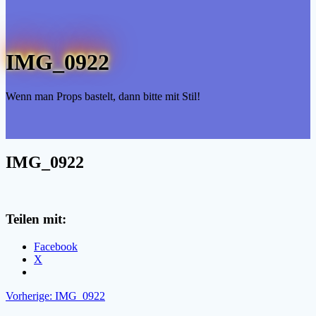
IMG_0922
Wenn man Props bastelt, dann bitte mit Stil!
IMG_0922
Teilen mit:
Facebook
X
Beitragsnavigation
Vorheriger
Vorherige:
IMG_0922
Beitrag: