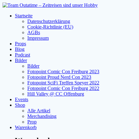
Zum
Inhalt
Startseite
springen
Datenschutzerklärung
Cookie-Richtlinie (EU)
AGBs
Impressum
Props
Blog
Podcast
Bilder
Bilder
Fotopoint Comic Con Freiburg 2023
Fotopoint Proud Nerd Con 2023
Fotopoint SciFi Treffen Speyer 2022
Fotopoint Comic Con Freiburg 2022
Hill Valley @ CC Offenburg
Events
Shop
Alle Artikel
Merchandising
Prop
Warenkorb