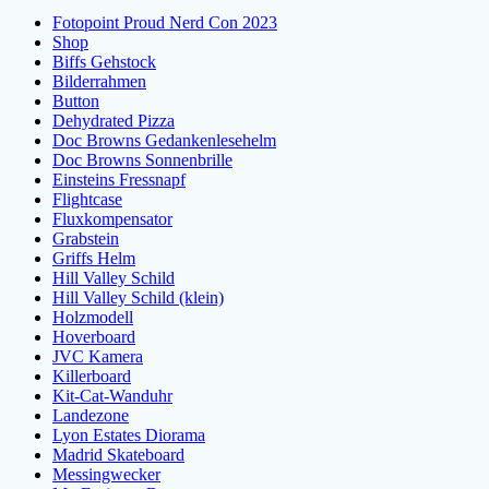
Fotopoint Proud Nerd Con 2023
Shop
Biffs Gehstock
Bilderrahmen
Button
Dehydrated Pizza
Doc Browns Gedankenlesehelm
Doc Browns Sonnenbrille
Einsteins Fressnapf
Flightcase
Fluxkompensator
Grabstein
Griffs Helm
Hill Valley Schild
Hill Valley Schild (klein)
Holzmodell
Hoverboard
JVC Kamera
Killerboard
Kit-Cat-Wanduhr
Landezone
Lyon Estates Diorama
Madrid Skateboard
Messingwecker