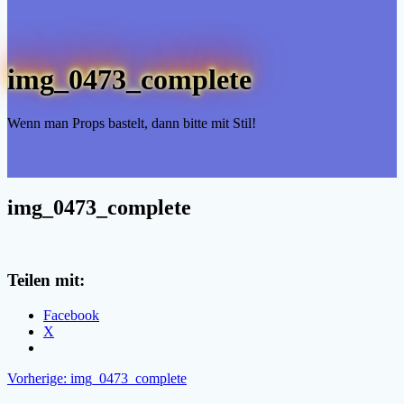
img_0473_complete
Wenn man Props bastelt, dann bitte mit Stil!
img_0473_complete
Teilen mit:
Facebook
X
Beitragsnavigation
Vorheriger
Vorherige:
img_0473_complete
Beitrag: