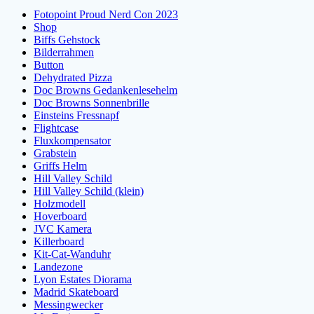
Fotopoint Proud Nerd Con 2023
Shop
Biffs Gehstock
Bilderrahmen
Button
Dehydrated Pizza
Doc Browns Gedankenlesehelm
Doc Browns Sonnenbrille
Einsteins Fressnapf
Flightcase
Fluxkompensator
Grabstein
Griffs Helm
Hill Valley Schild
Hill Valley Schild (klein)
Holzmodell
Hoverboard
JVC Kamera
Killerboard
Kit-Cat-Wanduhr
Landezone
Lyon Estates Diorama
Madrid Skateboard
Messingwecker