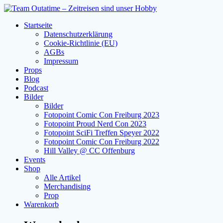
Zum
Inhalt
Startseite
springen
Datenschutzerklärung
Cookie-Richtlinie (EU)
AGBs
Impressum
Props
Blog
Podcast
Bilder
Bilder
Fotopoint Comic Con Freiburg 2023
Fotopoint Proud Nerd Con 2023
Fotopoint SciFi Treffen Speyer 2022
Fotopoint Comic Con Freiburg 2022
Hill Valley @ CC Offenburg
Events
Shop
Alle Artikel
Merchandising
Prop
Warenkorb