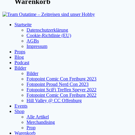
Warenkorb
Startseite
Datenschutzerklärung
Cookie-Richtlinie (EU)
AGBs
Impressum
Props
Blog
Podcast
Bilder
Bilder
Fotopoint Comic Con Freiburg 2023
Fotopoint Proud Nerd Con 2023
Fotopoint SciFi Treffen Speyer 2022
Fotopoint Comic Con Freiburg 2022
Hill Valley @ CC Offenburg
Events
Shop
Alle Artikel
Merchandising
Prop
Warenkorb