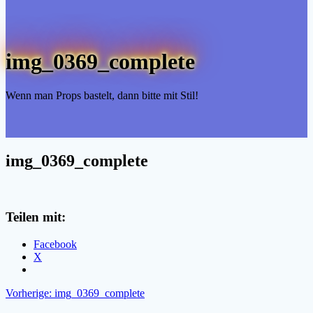
img_0369_complete
Wenn man Props bastelt, dann bitte mit Stil!
img_0369_complete
Teilen mit:
Facebook
X
Beitragsnavigation
Vorheriger
Vorherige:
img_0369_complete
Beitrag: