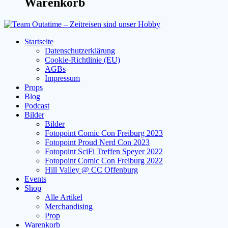
Warenkorb
Startseite
Datenschutzerklärung
Cookie-Richtlinie (EU)
AGBs
Impressum
Props
Blog
Podcast
Bilder
Bilder
Fotopoint Comic Con Freiburg 2023
Fotopoint Proud Nerd Con 2023
Fotopoint SciFi Treffen Speyer 2022
Fotopoint Comic Con Freiburg 2022
Hill Valley @ CC Offenburg
Events
Shop
Alle Artikel
Merchandising
Prop
Warenkorb