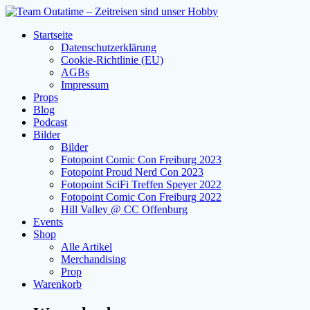
Zum
Inhalt
Startseite
springen
Datenschutzerklärung
Cookie-Richtlinie (EU)
AGBs
Impressum
Props
Blog
Podcast
Bilder
Bilder
Fotopoint Comic Con Freiburg 2023
Fotopoint Proud Nerd Con 2023
Fotopoint SciFi Treffen Speyer 2022
Fotopoint Comic Con Freiburg 2022
Hill Valley @ CC Offenburg
Events
Shop
Alle Artikel
Merchandising
Prop
Warenkorb