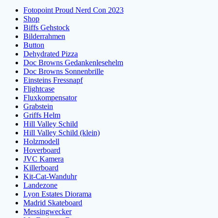
Fotopoint Proud Nerd Con 2023
Shop
Biffs Gehstock
Bilderrahmen
Button
Dehydrated Pizza
Doc Browns Gedankenlesehelm
Doc Browns Sonnenbrille
Einsteins Fressnapf
Flightcase
Fluxkompensator
Grabstein
Griffs Helm
Hill Valley Schild
Hill Valley Schild (klein)
Holzmodell
Hoverboard
JVC Kamera
Killerboard
Kit-Cat-Wanduhr
Landezone
Lyon Estates Diorama
Madrid Skateboard
Messingwecker