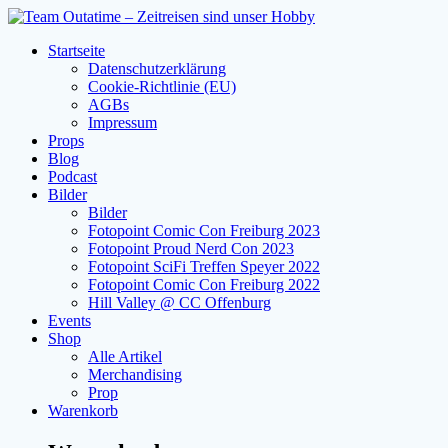
Zum
Inhalt
Startseite
springen
Datenschutzerklärung
Cookie-Richtlinie (EU)
AGBs
Impressum
Props
Blog
Podcast
Bilder
Bilder
Fotopoint Comic Con Freiburg 2023
Fotopoint Proud Nerd Con 2023
Fotopoint SciFi Treffen Speyer 2022
Fotopoint Comic Con Freiburg 2022
Hill Valley @ CC Offenburg
Events
Shop
Alle Artikel
Merchandising
Prop
Warenkorb