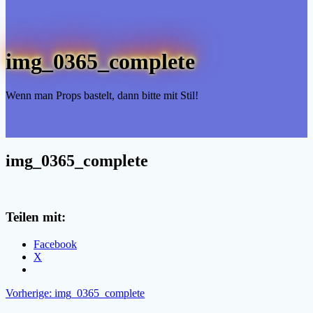
img_0365_complete
Wenn man Props bastelt, dann bitte mit Stil!
img_0365_complete
Teilen mit:
Facebook
X
Beitragsnavigation
Vorheriger
Vorherige:
img_0365_complete
Beitrag: