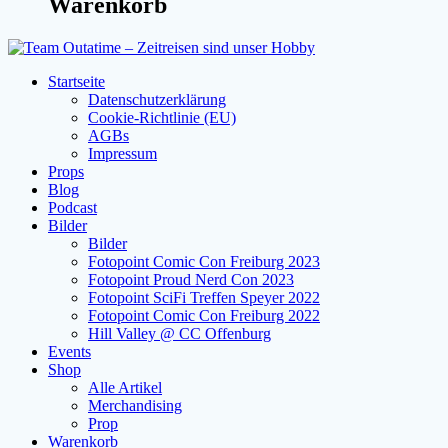
Warenkorb
Startseite
Datenschutzerklärung
Cookie-Richtlinie (EU)
AGBs
Impressum
Props
Blog
Podcast
Bilder
Bilder
Fotopoint Comic Con Freiburg 2023
Fotopoint Proud Nerd Con 2023
Fotopoint SciFi Treffen Speyer 2022
Fotopoint Comic Con Freiburg 2022
Hill Valley @ CC Offenburg
Events
Shop
Alle Artikel
Merchandising
Prop
Warenkorb