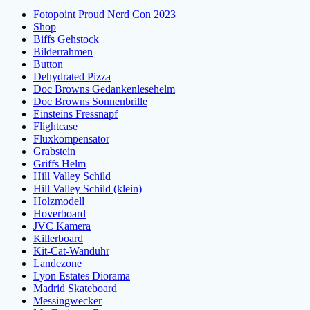
Fotopoint Proud Nerd Con 2023
Shop
Biffs Gehstock
Bilderrahmen
Button
Dehydrated Pizza
Doc Browns Gedankenlesehelm
Doc Browns Sonnenbrille
Einsteins Fressnapf
Flightcase
Fluxkompensator
Grabstein
Griffs Helm
Hill Valley Schild
Hill Valley Schild (klein)
Holzmodell
Hoverboard
JVC Kamera
Killerboard
Kit-Cat-Wanduhr
Landezone
Lyon Estates Diorama
Madrid Skateboard
Messingwecker