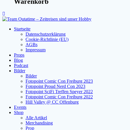
Warenkorb
Startseite
Datenschutzerklärung
Cookie-Richtlinie (EU)
AGBs
Impressum
Props
Blog
Podcast
Bilder
Bilder
Fotopoint Comic Con Freiburg 2023
Fotopoint Proud Nerd Con 2023
Fotopoint SciFi Treffen Speyer 2022
Fotopoint Comic Con Freiburg 2022
Hill Valley @ CC Offenburg
Events
Shop
Alle Artikel
Merchandising
Prop