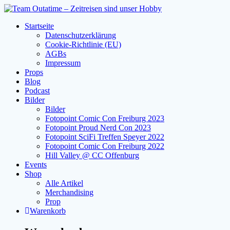
Zum
Inhalt
Startseite
springen
Datenschutzerklärung
Cookie-Richtlinie (EU)
AGBs
Impressum
Props
Blog
Podcast
Bilder
Bilder
Fotopoint Comic Con Freiburg 2023
Fotopoint Proud Nerd Con 2023
Fotopoint SciFi Treffen Speyer 2022
Fotopoint Comic Con Freiburg 2022
Hill Valley @ CC Offenburg
Events
Shop
Alle Artikel
Merchandising
Prop
Warenkorb