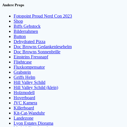
Andere Props
Fotopoint Proud Nerd Con 2023
Shop
Biffs Gehstock
Bilderrahmen
Button
Dehydrated Pizza
Doc Browns Gedankenlesehelm
Doc Browns Sonnenbrille
Einsteins Fressnapf
Flightcase
Fluxkompensator
Grabstein
Griffs Helm
Hill Valley Schild
Hill Valley Schild (klein)
Holzmodell
Hoverboard
JVC Kamera
Killerboard
Kit-Cat-Wanduhr
Landezone
Lyon Estates Diorama