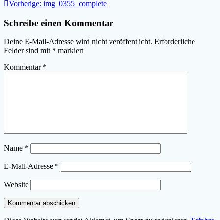
Beitragsnavigation
Vorheriger
Vorherige:
img_0355_complete
Beitrag:
Schreibe einen Kommentar
Deine E-Mail-Adresse wird nicht veröffentlicht.
Erforderliche
Felder sind mit
*
markiert
Kommentar
*
Name
*
E-Mail-Adresse
*
Website