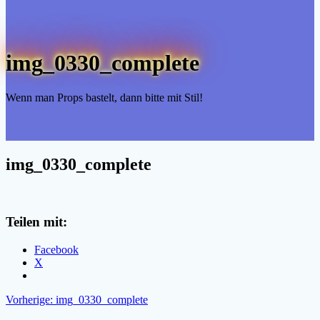
img_0330_complete
Wenn man Props bastelt, dann bitte mit Stil!
img_0330_complete
Teilen mit:
Facebook
X
Beitragsnavigation
Vorheriger
Vorherige:
img_0330_complete
Beitrag: