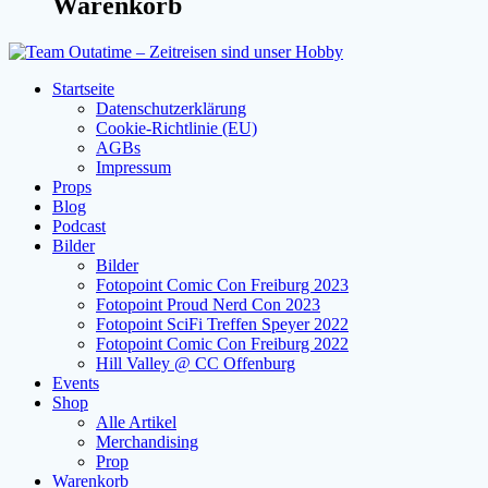
Warenkorb
Startseite
Datenschutzerklärung
Cookie-Richtlinie (EU)
AGBs
Impressum
Props
Blog
Podcast
Bilder
Bilder
Fotopoint Comic Con Freiburg 2023
Fotopoint Proud Nerd Con 2023
Fotopoint SciFi Treffen Speyer 2022
Fotopoint Comic Con Freiburg 2022
Hill Valley @ CC Offenburg
Events
Shop
Alle Artikel
Merchandising
Prop
Warenkorb