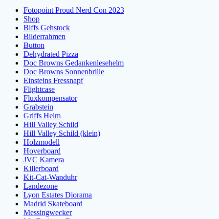
Fotopoint Proud Nerd Con 2023
Shop
Biffs Gehstock
Bilderrahmen
Button
Dehydrated Pizza
Doc Browns Gedankenlesehelm
Doc Browns Sonnenbrille
Einsteins Fressnapf
Flightcase
Fluxkompensator
Grabstein
Griffs Helm
Hill Valley Schild
Hill Valley Schild (klein)
Holzmodell
Hoverboard
JVC Kamera
Killerboard
Kit-Cat-Wanduhr
Landezone
Lyon Estates Diorama
Madrid Skateboard
Messingwecker