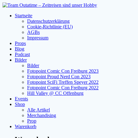
Zum
Inhalt
Startseite
springen
Datenschutzerklärung
Cookie-Richtlinie (EU)
AGBs
Impressum
Props
Blog
Podcast
Bilder
Bilder
Fotopoint Comic Con Freiburg 2023
Fotopoint Proud Nerd Con 2023
Fotopoint SciFi Treffen Speyer 2022
Fotopoint Comic Con Freiburg 2022
Hill Valley @ CC Offenburg
Events
Shop
Alle Artikel
Merchandising
Prop
Warenkorb