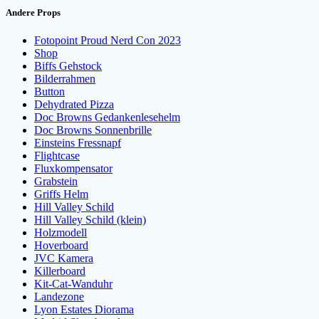
Andere Props
Fotopoint Proud Nerd Con 2023
Shop
Biffs Gehstock
Bilderrahmen
Button
Dehydrated Pizza
Doc Browns Gedankenlesehelm
Doc Browns Sonnenbrille
Einsteins Fressnapf
Flightcase
Fluxkompensator
Grabstein
Griffs Helm
Hill Valley Schild
Hill Valley Schild (klein)
Holzmodell
Hoverboard
JVC Kamera
Killerboard
Kit-Cat-Wanduhr
Landezone
Lyon Estates Diorama