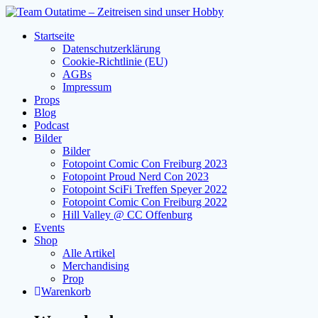
Zum
Inhalt
Startseite
springen
Datenschutzerklärung
Cookie-Richtlinie (EU)
AGBs
Impressum
Props
Blog
Podcast
Bilder
Bilder
Fotopoint Comic Con Freiburg 2023
Fotopoint Proud Nerd Con 2023
Fotopoint SciFi Treffen Speyer 2022
Fotopoint Comic Con Freiburg 2022
Hill Valley @ CC Offenburg
Events
Shop
Alle Artikel
Merchandising
Prop
Warenkorb