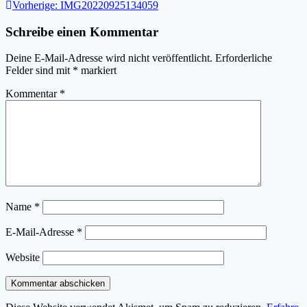
Beitragsnavigation
Vorheriger
Vorherige:
IMG20220925134059
Beitrag:
Schreibe einen Kommentar
Deine E-Mail-Adresse wird nicht veröffentlicht.
Erforderliche
Felder sind mit
*
markiert
Kommentar
*
Name
*
E-Mail-Adresse
*
Website