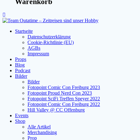
Warenkorb
Startseite
Datenschutzerklärung
Cookie-Richtlinie (EU)
AGBs
Impressum
Props
Blog
Podcast
Bilder
Bilder
Fotopoint Comic Con Freiburg 2023
Fotopoint Proud Nerd Con 2023
Fotopoint SciFi Treffen Speyer 2022
Fotopoint Comic Con Freiburg 2022
Hill Valley @ CC Offenburg
Events
Shop
Alle Artikel
Merchandising
Prop