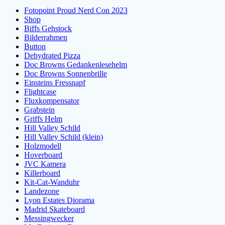
Fotopoint Proud Nerd Con 2023
Shop
Biffs Gehstock
Bilderrahmen
Button
Dehydrated Pizza
Doc Browns Gedankenlesehelm
Doc Browns Sonnenbrille
Einsteins Fressnapf
Flightcase
Fluxkompensator
Grabstein
Griffs Helm
Hill Valley Schild
Hill Valley Schild (klein)
Holzmodell
Hoverboard
JVC Kamera
Killerboard
Kit-Cat-Wanduhr
Landezone
Lyon Estates Diorama
Madrid Skateboard
Messingwecker