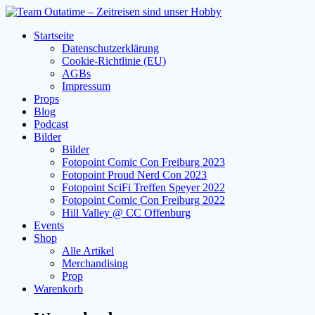
Zum
Inhalt
Startseite
springen
Datenschutzerklärung
Cookie-Richtlinie (EU)
AGBs
Impressum
Props
Blog
Podcast
Bilder
Bilder
Fotopoint Comic Con Freiburg 2023
Fotopoint Proud Nerd Con 2023
Fotopoint SciFi Treffen Speyer 2022
Fotopoint Comic Con Freiburg 2022
Hill Valley @ CC Offenburg
Events
Shop
Alle Artikel
Merchandising
Prop
Warenkorb