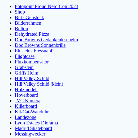
Fotopoint Proud Nerd Con 2023
Shop
Biffs Gehstock
Bilderrahmen
Button
Dehydrated Pizza
Doc Browns Gedankenlesehelm
Doc Browns Sonnenbrille
Einsteins Fressnapf
Flightcase
Fluxkompensator
Grabstein
Griffs Helm
Hill Valley Schild
Hill Valley Schild (klein)
Holzmodell
Hoverboard
JVC Kamera
Killerboard
Kit-Cat-Wanduhr
Landezone
Lyon Estates Diorama
Madrid Skateboard
Messingwecker