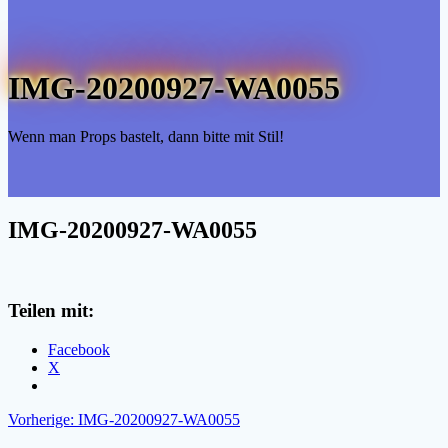
IMG-20200927-WA0055
Wenn man Props bastelt, dann bitte mit Stil!
IMG-20200927-WA0055
Teilen mit:
Facebook
X
Beitragsnavigation
Vorheriger
Vorherige:
IMG-20200927-WA0055
Beitrag: