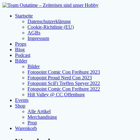
Zum
Inhalt
Startseite
springen
Datenschutzerklärung
Cookie-Richtlinie (EU)
AGBs
Impressum
Props
Blog
Podcast
Bilder
Bilder
Fotopoint Comic Con Freiburg 2023
Fotopoint Proud Nerd Con 2023
Fotopoint SciFi Treffen Speyer 2022
Fotopoint Comic Con Freiburg 2022
Hill Valley @ CC Offenburg
Events
Shop
Alle Artikel
Merchandising
Prop
Warenkorb