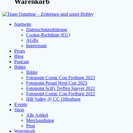
Warenkorb
Startseite
Datenschutzerklärung
Cookie-Richtlinie (EU)
AGBs
Impressum
Props
Blog
Podcast
Bilder
Bilder
Fotopoint Comic Con Freiburg 2023
Fotopoint Proud Nerd Con 2023
Fotopoint SciFi Treffen Speyer 2022
Fotopoint Comic Con Freiburg 2022
Hill Valley @ CC Offenburg
Events
Shop
Alle Artikel
Merchandising
Prop
Warenkorb