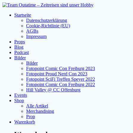
Zum
Inhalt
Startseite
springen
Datenschutzerklärung
Cookie-Richtlinie (EU)
AGBs
Impressum
Props
Blog
Podcast
Bilder
Bilder
Fotopoint Comic Con Freiburg 2023
Fotopoint Proud Nerd Con 2023
Fotopoint SciFi Treffen Speyer 2022
Fotopoint Comic Con Freiburg 2022
Hill Valley @ CC Offenburg
Events
Shop
Alle Artikel
Merchandising
Prop
Warenkorb