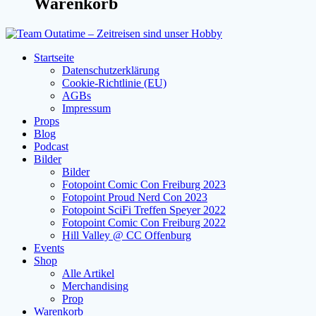
Warenkorb
Startseite
Datenschutzerklärung
Cookie-Richtlinie (EU)
AGBs
Impressum
Props
Blog
Podcast
Bilder
Bilder
Fotopoint Comic Con Freiburg 2023
Fotopoint Proud Nerd Con 2023
Fotopoint SciFi Treffen Speyer 2022
Fotopoint Comic Con Freiburg 2022
Hill Valley @ CC Offenburg
Events
Shop
Alle Artikel
Merchandising
Prop
Warenkorb