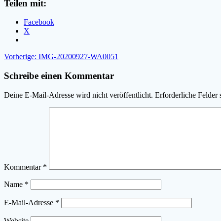
Teilen mit:
Facebook
X
Beitragsnavigation
Vorheriger
Vorherige:
IMG-20200927-WA0051
Beitrag:
Schreibe einen Kommentar
Deine E-Mail-Adresse wird nicht veröffentlicht.
Erforderliche Felder 
Kommentar
*
Name
*
E-Mail-Adresse
*
Website