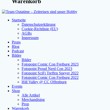
Warenkorb
Startseite
Datenschutzerklärung
Cookie-Richtlinie (EU)
AGBs
Impressum
Props
Blog
Podcast
Bilder
Bilder
Fotopoint Comic Con Freiburg 2023
Fotopoint Proud Nerd Con 2023
Fotopoint SciFi Treffen Speyer 2022
Fotopoint Comic Con Freiburg 2022
Hill Valley @ CC Offenburg
Events
Shop
Alle Artikel
Merchandising
Prop
Warenkorb