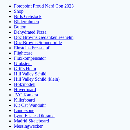
Fotopoint Proud Nerd Con 2023
Shop
Biffs Gehstock
Bilderrahmen
Button
Dehydrated Pizza
Doc Browns Gedankenlesehelm
Doc Browns Sonnenbrille
Einsteins Fressnapf
Flightcase
Fluxkompensator
Grabstein
Griffs Helm
Hill Valley Schild
Hill Valley Schild (klein)
Holzmodell
Hoverboard
JVC Kamera
Killerboard
Kit-Cat-Wanduhr
Landezone
Lyon Estates Diorama
Madrid Skateboard
Messingwecker