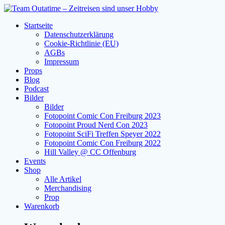
Zum
Inhalt
Startseite
springen
Datenschutzerklärung
Cookie-Richtlinie (EU)
AGBs
Impressum
Props
Blog
Podcast
Bilder
Bilder
Fotopoint Comic Con Freiburg 2023
Fotopoint Proud Nerd Con 2023
Fotopoint SciFi Treffen Speyer 2022
Fotopoint Comic Con Freiburg 2022
Hill Valley @ CC Offenburg
Events
Shop
Alle Artikel
Merchandising
Prop
Warenkorb