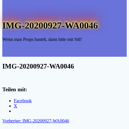
IMG-20200927-WA0046
Wenn man Props bastelt, dann bitte mit Stil!
IMG-20200927-WA0046
Teilen mit:
Facebook
X
Beitragsnavigation
Vorheriger
Vorherige:
IMG-20200927-WA0046
Beitrag: