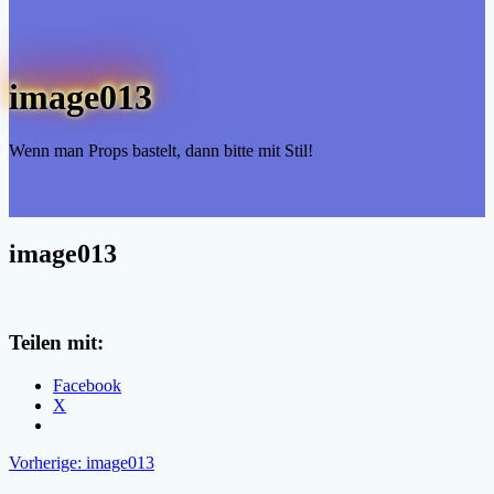
image013
Wenn man Props bastelt, dann bitte mit Stil!
image013
Teilen mit:
Facebook
X
Beitragsnavigation
Vorheriger
Vorherige:
image013
Beitrag: