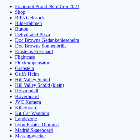
Fotopoint Proud Nerd Con 2023
Shop
Biffs Gehstock
Bilderrahmen
Button
Dehydrated Pizza
Doc Browns Gedankenlesehelm
Doc Browns Sonnenbrille
Einsteins Fressnapf
Flightcase
Fluxkompensator
Grabstein
Griffs Helm
Hill Valley Schild
Hill Valley Schild (klein)
Holzmodell
Hoverboard
JVC Kamera
Killerboard
Kit-Cat-Wanduhr
Landezone
Lyon Estates Diorama
Madrid Skateboard
Messingwecker