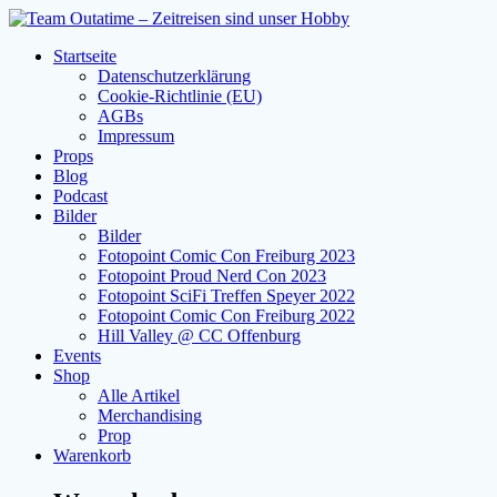
Zum
Inhalt
Startseite
springen
Datenschutzerklärung
Cookie-Richtlinie (EU)
AGBs
Impressum
Props
Blog
Podcast
Bilder
Bilder
Fotopoint Comic Con Freiburg 2023
Fotopoint Proud Nerd Con 2023
Fotopoint SciFi Treffen Speyer 2022
Fotopoint Comic Con Freiburg 2022
Hill Valley @ CC Offenburg
Events
Shop
Alle Artikel
Merchandising
Prop
Warenkorb