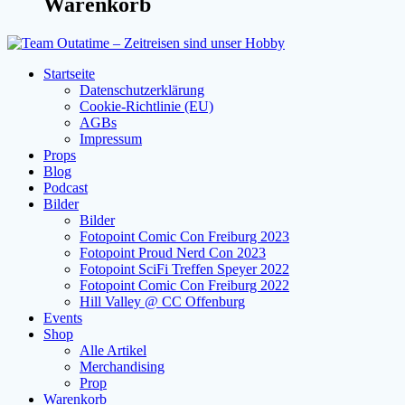
Warenkorb
Startseite
Datenschutzerklärung
Cookie-Richtlinie (EU)
AGBs
Impressum
Props
Blog
Podcast
Bilder
Bilder
Fotopoint Comic Con Freiburg 2023
Fotopoint Proud Nerd Con 2023
Fotopoint SciFi Treffen Speyer 2022
Fotopoint Comic Con Freiburg 2022
Hill Valley @ CC Offenburg
Events
Shop
Alle Artikel
Merchandising
Prop
Warenkorb