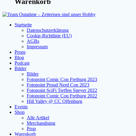
Warenkorb
Startseite
Datenschutzerklärung
Cookie-Richtlinie (EU)
AGBs
Impressum
Props
Blog
Podcast
Bilder
Bilder
Fotopoint Comic Con Freiburg 2023
Fotopoint Proud Nerd Con 2023
Fotopoint SciFi Treffen Speyer 2022
Fotopoint Comic Con Freiburg 2022
Hill Valley @ CC Offenburg
Events
Shop
Alle Artikel
Merchandising
Prop
Warenkorb