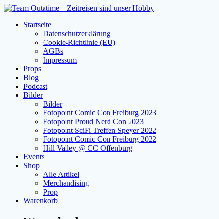
Zum
Inhalt
Startseite
springen
Datenschutzerklärung
Cookie-Richtlinie (EU)
AGBs
Impressum
Props
Blog
Podcast
Bilder
Bilder
Fotopoint Comic Con Freiburg 2023
Fotopoint Proud Nerd Con 2023
Fotopoint SciFi Treffen Speyer 2022
Fotopoint Comic Con Freiburg 2022
Hill Valley @ CC Offenburg
Events
Shop
Alle Artikel
Merchandising
Prop
Warenkorb