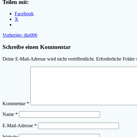
Teilen mit:
Facebook
X
Beitragsnavigation
Vorheriger
Vorherige:
dio006
Beitrag:
Schreibe einen Kommentar
Deine E-Mail-Adresse wird nicht veröffentlicht.
Erforderliche Felder 
Kommentar
*
Name
*
E-Mail-Adresse
*
Website