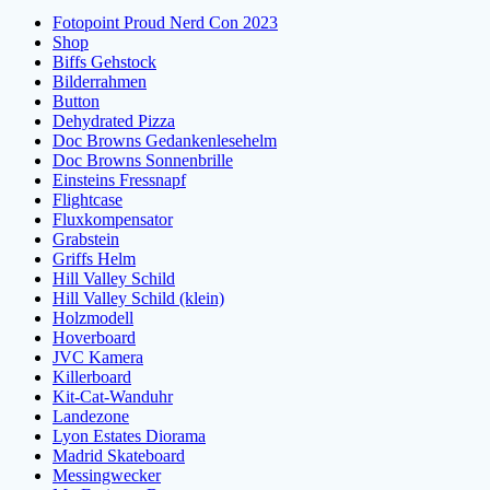
Fotopoint Proud Nerd Con 2023
Shop
Biffs Gehstock
Bilderrahmen
Button
Dehydrated Pizza
Doc Browns Gedankenlesehelm
Doc Browns Sonnenbrille
Einsteins Fressnapf
Flightcase
Fluxkompensator
Grabstein
Griffs Helm
Hill Valley Schild
Hill Valley Schild (klein)
Holzmodell
Hoverboard
JVC Kamera
Killerboard
Kit-Cat-Wanduhr
Landezone
Lyon Estates Diorama
Madrid Skateboard
Messingwecker