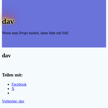
dav
Wenn man Props bastelt, dann bitte mit Stil!
dav
Teilen mit:
Facebook
X
Beitragsnavigation
Vorheriger
Vorherige:
dav
Beitrag: