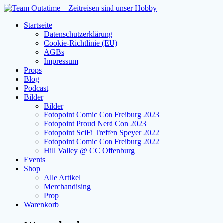
Zum
Inhalt
Startseite
springen
Datenschutzerklärung
Cookie-Richtlinie (EU)
AGBs
Impressum
Props
Blog
Podcast
Bilder
Bilder
Fotopoint Comic Con Freiburg 2023
Fotopoint Proud Nerd Con 2023
Fotopoint SciFi Treffen Speyer 2022
Fotopoint Comic Con Freiburg 2022
Hill Valley @ CC Offenburg
Events
Shop
Alle Artikel
Merchandising
Prop
Warenkorb