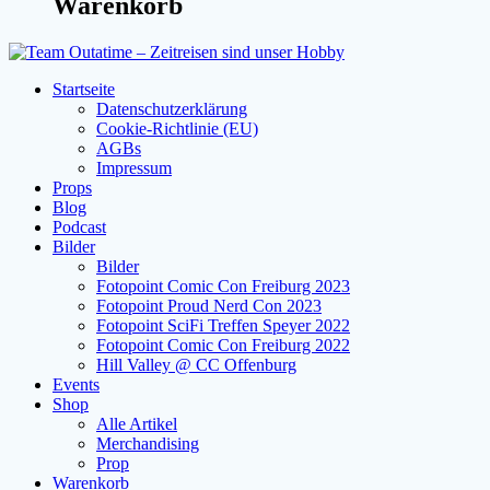
Warenkorb
Startseite
Datenschutzerklärung
Cookie-Richtlinie (EU)
AGBs
Impressum
Props
Blog
Podcast
Bilder
Bilder
Fotopoint Comic Con Freiburg 2023
Fotopoint Proud Nerd Con 2023
Fotopoint SciFi Treffen Speyer 2022
Fotopoint Comic Con Freiburg 2022
Hill Valley @ CC Offenburg
Events
Shop
Alle Artikel
Merchandising
Prop
Warenkorb