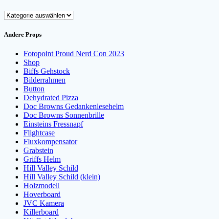
Kategorien
Andere Props
Fotopoint Proud Nerd Con 2023
Shop
Biffs Gehstock
Bilderrahmen
Button
Dehydrated Pizza
Doc Browns Gedankenlesehelm
Doc Browns Sonnenbrille
Einsteins Fressnapf
Flightcase
Fluxkompensator
Grabstein
Griffs Helm
Hill Valley Schild
Hill Valley Schild (klein)
Holzmodell
Hoverboard
JVC Kamera
Killerboard