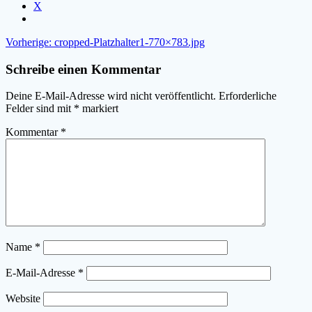
X
Beitragsnavigation
Vorheriger
Vorherige:
cropped-Platzhalter1-770×783.jpg
Beitrag:
Schreibe einen Kommentar
Deine E-Mail-Adresse wird nicht veröffentlicht.
Erforderliche
Felder sind mit
*
markiert
Kommentar
*
Name
*
E-Mail-Adresse
*
Website