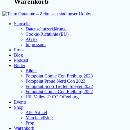
Warenkorb
Startseite
Datenschutzerklärung
Cookie-Richtlinie (EU)
AGBs
Impressum
Props
Blog
Podcast
Bilder
Bilder
Fotopoint Comic Con Freiburg 2023
Fotopoint Proud Nerd Con 2023
Fotopoint SciFi Treffen Speyer 2022
Fotopoint Comic Con Freiburg 2022
Hill Valley @ CC Offenburg
Events
Shop
Alle Artikel
Merchandising
Prop
Warenkorb