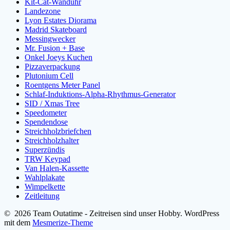
Kit-Cat-Wanduhr
Landezone
Lyon Estates Diorama
Madrid Skateboard
Messingwecker
Mr. Fusion + Base
Onkel Joeys Kuchen
Pizzaverpackung
Plutonium Cell
Roentgens Meter Panel
Schlaf-Induktions-Alpha-Rhythmus-Generator
SID / Xmas Tree
Speedometer
Spendendose
Streichholzbriefchen
Streichholzhalter
Superzündis
TRW Keypad
Van Halen-Kassette
Wahlplakate
Wimpelkette
Zeitleitung
© 2026 Team Outatime - Zeitreisen sind unser Hobby. WordPress
mit dem
Mesmerize-Theme