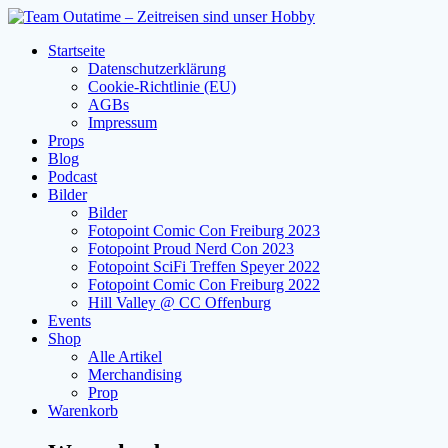
Zum
Inhalt
Startseite
springen
Datenschutzerklärung
Cookie-Richtlinie (EU)
AGBs
Impressum
Props
Blog
Podcast
Bilder
Bilder
Fotopoint Comic Con Freiburg 2023
Fotopoint Proud Nerd Con 2023
Fotopoint SciFi Treffen Speyer 2022
Fotopoint Comic Con Freiburg 2022
Hill Valley @ CC Offenburg
Events
Shop
Alle Artikel
Merchandising
Prop
Warenkorb