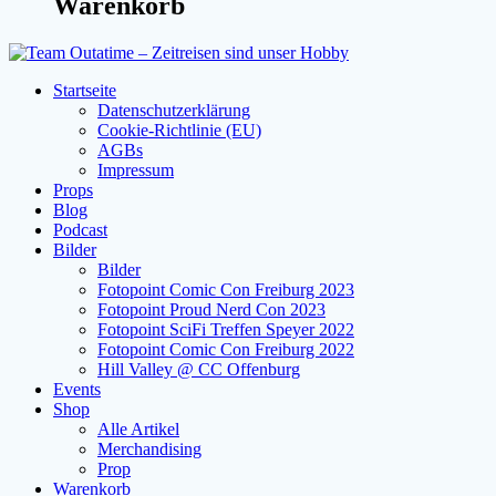
Warenkorb
Startseite
Datenschutzerklärung
Cookie-Richtlinie (EU)
AGBs
Impressum
Props
Blog
Podcast
Bilder
Bilder
Fotopoint Comic Con Freiburg 2023
Fotopoint Proud Nerd Con 2023
Fotopoint SciFi Treffen Speyer 2022
Fotopoint Comic Con Freiburg 2022
Hill Valley @ CC Offenburg
Events
Shop
Alle Artikel
Merchandising
Prop
Warenkorb