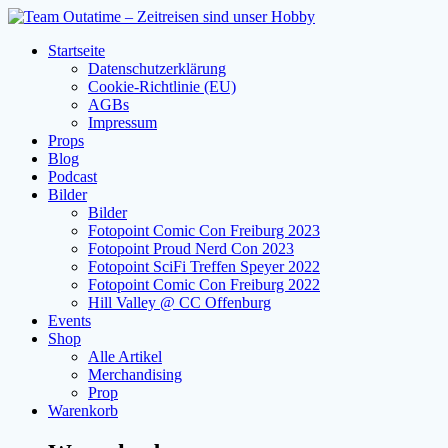
Zum
Inhalt
Startseite
springen
Datenschutzerklärung
Cookie-Richtlinie (EU)
AGBs
Impressum
Props
Blog
Podcast
Bilder
Bilder
Fotopoint Comic Con Freiburg 2023
Fotopoint Proud Nerd Con 2023
Fotopoint SciFi Treffen Speyer 2022
Fotopoint Comic Con Freiburg 2022
Hill Valley @ CC Offenburg
Events
Shop
Alle Artikel
Merchandising
Prop
Warenkorb