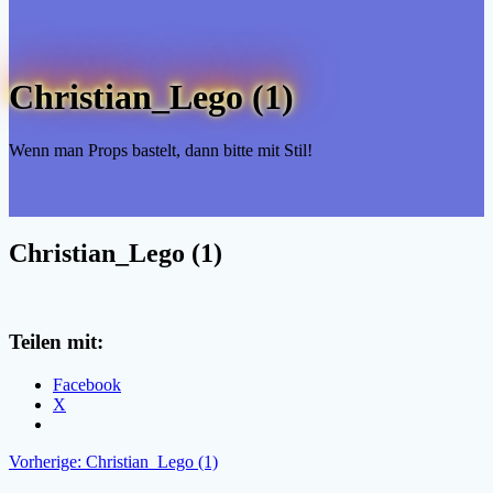
Christian_Lego (1)
Wenn man Props bastelt, dann bitte mit Stil!
Christian_Lego (1)
Teilen mit:
Facebook
X
Beitragsnavigation
Vorheriger
Vorherige:
Christian_Lego (1)
Beitrag: