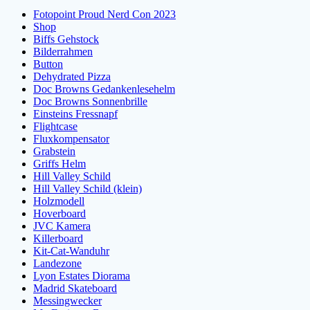
Fotopoint Proud Nerd Con 2023
Shop
Biffs Gehstock
Bilderrahmen
Button
Dehydrated Pizza
Doc Browns Gedankenlesehelm
Doc Browns Sonnenbrille
Einsteins Fressnapf
Flightcase
Fluxkompensator
Grabstein
Griffs Helm
Hill Valley Schild
Hill Valley Schild (klein)
Holzmodell
Hoverboard
JVC Kamera
Killerboard
Kit-Cat-Wanduhr
Landezone
Lyon Estates Diorama
Madrid Skateboard
Messingwecker