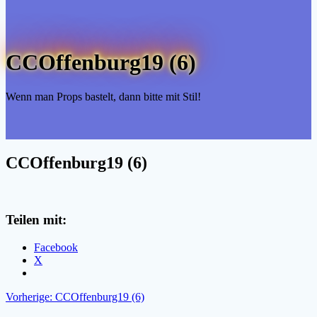
CCOffenburg19 (6)
Wenn man Props bastelt, dann bitte mit Stil!
CCOffenburg19 (6)
Teilen mit:
Facebook
X
Beitragsnavigation
Vorheriger
Vorherige:
CCOffenburg19 (6)
Beitrag: