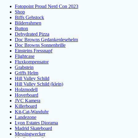
Fotopoint Proud Nerd Con 2023
Shop
Biffs Gehstock
Bilderrahmen
Button
Dehydrated Pizza
Doc Browns Gedankenlesehelm
Doc Browns Sonnenbrille
Einsteins Fressnapf
Flightcase
Fluxkompensator
Grabstein
Griffs Helm
Hill Valley Schild
Hill Valley Schild (klein)
Holzmodell
Hoverboard
JVC Kamera
Killerboard
Kit-Cat-Wanduhr
Landezone
Lyon Estates Diorama
Madrid Skateboard
Messingwecker