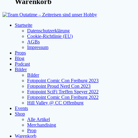
Warenkorb
Startseite
Datenschutzerklärung
Cookie-Richtlinie (EU)
AGBs
Impressum
Props
Blog
Podcast
Bilder
Bilder
Fotopoint Comic Con Freiburg 2023
Fotopoint Proud Nerd Con 2023
Fotopoint SciFi Treffen Speyer 2022
Fotopoint Comic Con Freiburg 2022
Hill Valley @ CC Offenburg
Events
Shop
Alle Artikel
Merchandising
Prop
Warenkorb