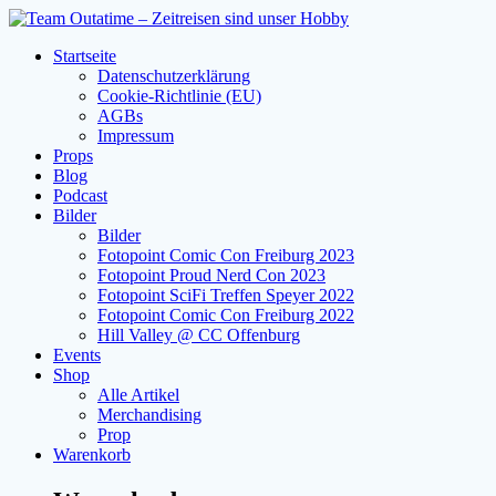
Zum
Inhalt
Startseite
springen
Datenschutzerklärung
Cookie-Richtlinie (EU)
AGBs
Impressum
Props
Blog
Podcast
Bilder
Bilder
Fotopoint Comic Con Freiburg 2023
Fotopoint Proud Nerd Con 2023
Fotopoint SciFi Treffen Speyer 2022
Fotopoint Comic Con Freiburg 2022
Hill Valley @ CC Offenburg
Events
Shop
Alle Artikel
Merchandising
Prop
Warenkorb