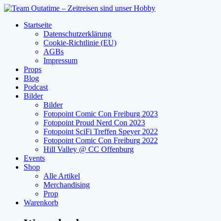
Zum
Inhalt
Startseite
springen
Datenschutzerklärung
Cookie-Richtlinie (EU)
AGBs
Impressum
Props
Blog
Podcast
Bilder
Bilder
Fotopoint Comic Con Freiburg 2023
Fotopoint Proud Nerd Con 2023
Fotopoint SciFi Treffen Speyer 2022
Fotopoint Comic Con Freiburg 2022
Hill Valley @ CC Offenburg
Events
Shop
Alle Artikel
Merchandising
Prop
Warenkorb