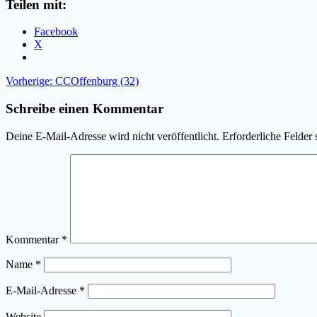
Teilen mit:
Facebook
X
Beitragsnavigation
Vorheriger
Vorherige:
CCOffenburg (32)
Beitrag:
Schreibe einen Kommentar
Deine E-Mail-Adresse wird nicht veröffentlicht.
Erforderliche Felder 
Kommentar
*
Name
*
E-Mail-Adresse
*
Website