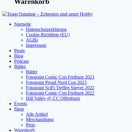
Warenkorb
Startseite
Datenschutzerklärung
Cookie-Richtlinie (EU)
AGBs
Impressum
Props
Blog
Podcast
Bilder
Bilder
Fotopoint Comic Con Freiburg 2023
Fotopoint Proud Nerd Con 2023
Fotopoint SciFi Treffen Speyer 2022
Fotopoint Comic Con Freiburg 2022
Hill Valley @ CC Offenburg
Events
Shop
Alle Artikel
Merchandising
Prop
Warenkorb