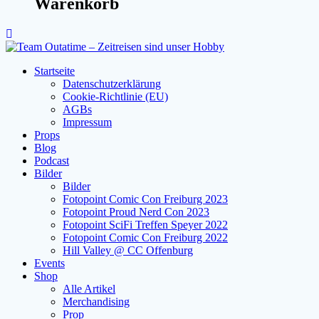
Warenkorb
Startseite
Datenschutzerklärung
Cookie-Richtlinie (EU)
AGBs
Impressum
Props
Blog
Podcast
Bilder
Bilder
Fotopoint Comic Con Freiburg 2023
Fotopoint Proud Nerd Con 2023
Fotopoint SciFi Treffen Speyer 2022
Fotopoint Comic Con Freiburg 2022
Hill Valley @ CC Offenburg
Events
Shop
Alle Artikel
Merchandising
Prop