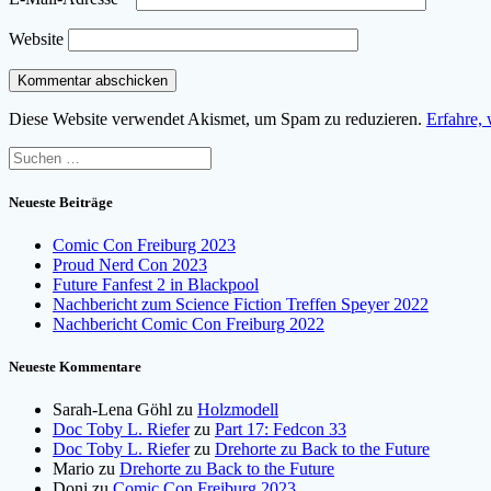
Website
Diese Website verwendet Akismet, um Spam zu reduzieren.
Erfahre,
Suchen
nach:
Neueste Beiträge
Comic Con Freiburg 2023
Proud Nerd Con 2023
Future Fanfest 2 in Blackpool
Nachbericht zum Science Fiction Treffen Speyer 2022
Nachbericht Comic Con Freiburg 2022
Neueste Kommentare
Sarah-Lena Göhl
zu
Holzmodell
Doc Toby L. Riefer
zu
Part 17: Fedcon 33
Doc Toby L. Riefer
zu
Drehorte zu Back to the Future
Mario
zu
Drehorte zu Back to the Future
Doni
zu
Comic Con Freiburg 2023