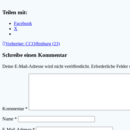
Teilen mit:
Facebook
X
Beitragsnavigation
Vorheriger
Vorherige:
CCOffenburg (23)
Beitrag:
Schreibe einen Kommentar
Deine E-Mail-Adresse wird nicht veröffentlicht.
Erforderliche Felder 
Kommentar
*
Name
*
E-Mail-Adresse
*