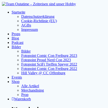
Zum
Inhalt
Startseite
springen
Datenschutzerklärung
Cookie-Richtlinie (EU)
AGBs
Impressum
Props
Blog
Podcast
Bilder
Bilder
Fotopoint Comic Con Freiburg 2023
Fotopoint Proud Nerd Con 2023
Fotopoint SciFi Treffen Speyer 2022
Fotopoint Comic Con Freiburg 2022
Hill Valley @ CC Offenburg
Events
Shop
Alle Artikel
Merchandising
Prop
Warenkorb