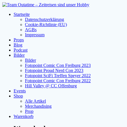
Zum
Inhalt
Startseite
springen
Datenschutzerklärung
Cookie-Richtlinie (EU)
AGBs
Impressum
Props
Blog
Podcast
Bilder
Bilder
Fotopoint Comic Con Freiburg 2023
Fotopoint Proud Nerd Con 2023
Fotopoint SciFi Treffen Speyer 2022
Fotopoint Comic Con Freiburg 2022
Hill Valley @ CC Offenburg
Events
Shop
Alle Artikel
Merchandising
Prop
Warenkorb