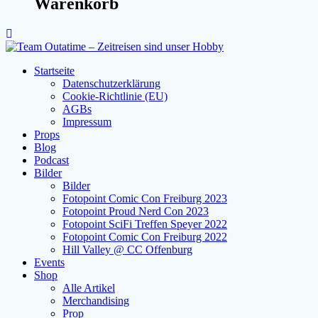
Warenkorb
Startseite
Datenschutzerklärung
Cookie-Richtlinie (EU)
AGBs
Impressum
Props
Blog
Podcast
Bilder
Bilder
Fotopoint Comic Con Freiburg 2023
Fotopoint Proud Nerd Con 2023
Fotopoint SciFi Treffen Speyer 2022
Fotopoint Comic Con Freiburg 2022
Hill Valley @ CC Offenburg
Events
Shop
Alle Artikel
Merchandising
Prop