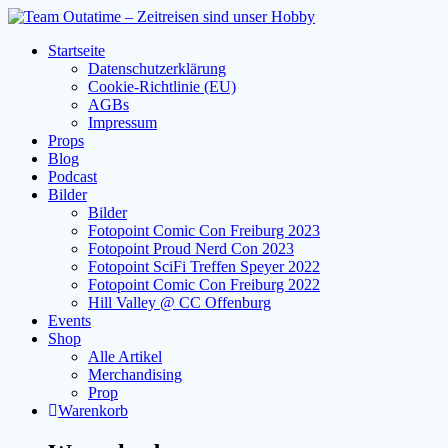
Zum
Inhalt
Startseite
springen
Datenschutzerklärung
Cookie-Richtlinie (EU)
AGBs
Impressum
Props
Blog
Podcast
Bilder
Bilder
Fotopoint Comic Con Freiburg 2023
Fotopoint Proud Nerd Con 2023
Fotopoint SciFi Treffen Speyer 2022
Fotopoint Comic Con Freiburg 2022
Hill Valley @ CC Offenburg
Events
Shop
Alle Artikel
Merchandising
Prop
Warenkorb