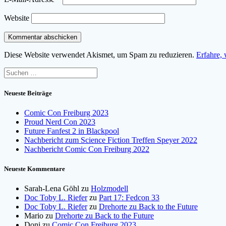
Website
Diese Website verwendet Akismet, um Spam zu reduzieren.
Erfahre,
Suchen
nach:
Neueste Beiträge
Comic Con Freiburg 2023
Proud Nerd Con 2023
Future Fanfest 2 in Blackpool
Nachbericht zum Science Fiction Treffen Speyer 2022
Nachbericht Comic Con Freiburg 2022
Neueste Kommentare
Sarah-Lena Göhl
zu
Holzmodell
Doc Toby L. Riefer
zu
Part 17: Fedcon 33
Doc Toby L. Riefer
zu
Drehorte zu Back to the Future
Mario
zu
Drehorte zu Back to the Future
Doni
zu
Comic Con Freiburg 2023