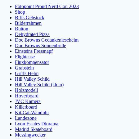
Fotopoint Proud Nerd Con 2023
Shop
Biffs Gehstock
Bilderrahmen
Button
Dehydrated Pizza
Doc Browns Gedankenlesehelm
Doc Browns Sonnenbrille
Einsteins Fressnapf
Flightcase
Fluxkompensator
Grabstein
Griffs Helm
Hill Valley Schild
Hill Valley Schild (klein)
Holzmodell
Hoverboard
JVC Kamera
Killerboard
Kit-Cat-Wanduhr
Landezone
Lyon Estates Diorama
Madrid Skateboard
Messingwecker