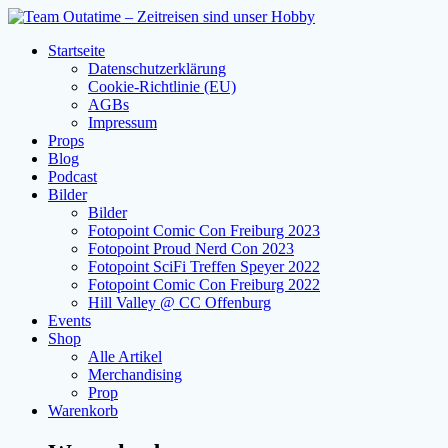
Zum
Inhalt
Startseite
springen
Datenschutzerklärung
Cookie-Richtlinie (EU)
AGBs
Impressum
Props
Blog
Podcast
Bilder
Bilder
Fotopoint Comic Con Freiburg 2023
Fotopoint Proud Nerd Con 2023
Fotopoint SciFi Treffen Speyer 2022
Fotopoint Comic Con Freiburg 2022
Hill Valley @ CC Offenburg
Events
Shop
Alle Artikel
Merchandising
Prop
Warenkorb