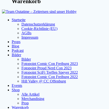
Warenkorb
Startseite
Datenschutzerklärung
Cookie-Richtlinie (EU)
AGBs
Impressum
Props
Blog
Podcast
Bilder
Bilder
Fotopoint Comic Con Freiburg 2023
Fotopoint Proud Nerd Con 2023
Fotopoint SciFi Treffen Speyer 2022
Fotopoint Comic Con Freiburg 2022
Hill Valley @ CC Offenburg
Events
Shop
Alle Artikel
Merchandising
Prop
Warenkorb