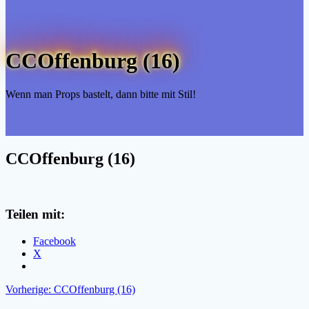
CCOffenburg (16)
Wenn man Props bastelt, dann bitte mit Stil!
CCOffenburg (16)
Teilen mit:
Facebook
X
Beitragsnavigation
Vorheriger
Vorherige:
CCOffenburg (16)
Beitrag: