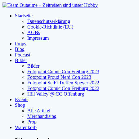
Zum
Inhalt
Startseite
springen
Datenschutzerklärung
Cookie-Richtlinie (EU)
AGBs
Impressum
Props
Blog
Podcast
Bilder
Bilder
Fotopoint Comic Con Freiburg 2023
Fotopoint Proud Nerd Con 2023
Fotopoint SciFi Treffen Speyer 2022
Fotopoint Comic Con Freiburg 2022
Hill Valley @ CC Offenburg
Events
Shop
Alle Artikel
Merchandising
Prop
Warenkorb