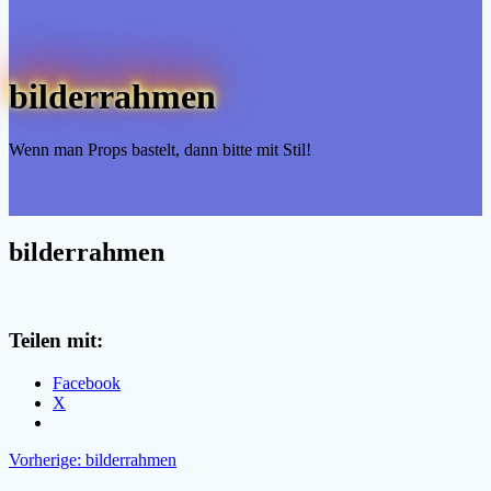
bilderrahmen
Wenn man Props bastelt, dann bitte mit Stil!
bilderrahmen
Teilen mit:
Facebook
X
Beitragsnavigation
Vorheriger
Vorherige:
bilderrahmen
Beitrag: