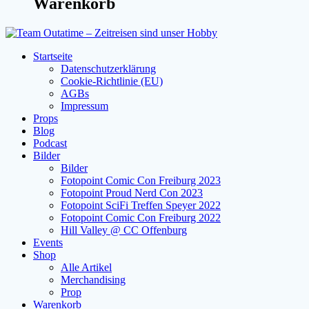
Warenkorb
Startseite
Datenschutzerklärung
Cookie-Richtlinie (EU)
AGBs
Impressum
Props
Blog
Podcast
Bilder
Bilder
Fotopoint Comic Con Freiburg 2023
Fotopoint Proud Nerd Con 2023
Fotopoint SciFi Treffen Speyer 2022
Fotopoint Comic Con Freiburg 2022
Hill Valley @ CC Offenburg
Events
Shop
Alle Artikel
Merchandising
Prop
Warenkorb