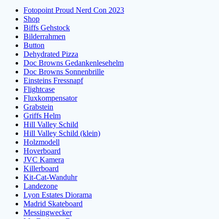
Fotopoint Proud Nerd Con 2023
Shop
Biffs Gehstock
Bilderrahmen
Button
Dehydrated Pizza
Doc Browns Gedankenlesehelm
Doc Browns Sonnenbrille
Einsteins Fressnapf
Flightcase
Fluxkompensator
Grabstein
Griffs Helm
Hill Valley Schild
Hill Valley Schild (klein)
Holzmodell
Hoverboard
JVC Kamera
Killerboard
Kit-Cat-Wanduhr
Landezone
Lyon Estates Diorama
Madrid Skateboard
Messingwecker